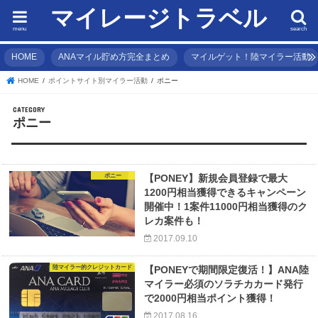
マイレージトラベル
menu
search
HOME
ANAマイル貯め方完全まとめ
マイルゲット！陸マイラー活動
HOME
ポイントサイト別マイラー活動
ポニー
ポニー
ポニー
【PONEY】新規会員登録で最大
1200円相当獲得できるキャンペーン
開催中！1案件11000円相当獲得のク
レカ案件も！
2017.09.10
陸マイラー的クレジットカード
【PONEYで期間限定復活！】ANA陸
マイラー必須のソラチカカード発行
で2000円相当ポイント獲得！
2017.08.16