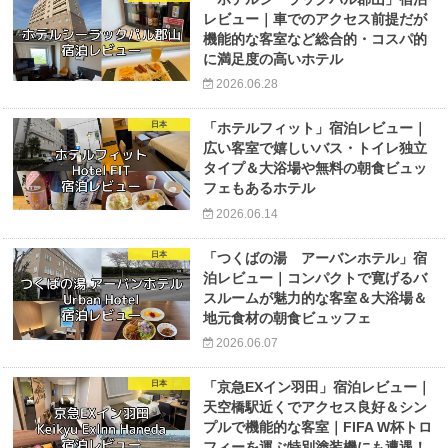
レビュー｜車でのアクセス前提だが
機能的な客室など総合的・コスパ的
に満足度の高いホテル
2026.06.28
日本
「ホテルフィット」宿泊レビュー｜
広い客室で嬉しいバス・トイレ独立
タイプ＆大浴場や無料の朝食ビュッ
フェもあるホテル
2026.06.14
日本
「つくばの湯 アーバンホテル」宿
泊レビュー｜コンパクトで寛げるバ
スルームが魅力的な客室＆大浴場＆
地元食材の朝食ビュッフェ
2026.06.07
日本
「京急EXイン羽田」宿泊レビュー｜
天空橋駅近くでアクセス良好＆シン
プルで機能的な客室｜FIFA W杯トロ
フィーを運ぶ特別塗装機にも遭遇！