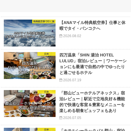
特典航空券で行く旅
【ANAマイル特典航空券】仕事と休
暇でタイ・バンコクへ
2026.08.02
日本
四万温泉「SHIN 湯治 HOTEL
LULUD」宿泊レビュー｜ワーケーシ
ョンにも最適で自然の中でゆったり
と過ごせるホテル
2026.07.19
日本
「郡山ビューホテルアネックス」宿
泊レビュー｜駅近で立地良好＆機能
的で快適な客室＆豊富なメニューを
楽しめる朝食ビュッフェもあり
2026.07.05
日本
「ホテルシーラックパル郡山」宿泊