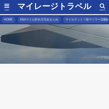
マイレージトラベル
menu
search
HOME
ANAマイル貯め方完全まとめ
マイルゲット！陸マイラー活動
カード
海外(現地)SIMカード
南
【eSIM】マレーシア・シンガポール・タイなどの東南アジア周
【
遊旅行で使えるeSIMを紹介
南