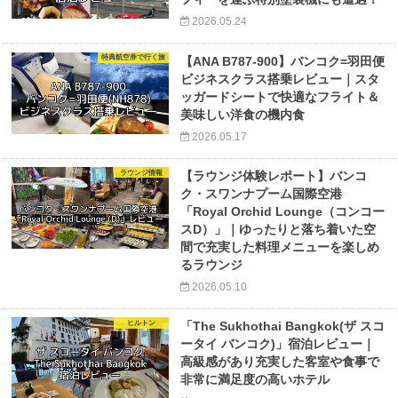
2026.05.24
特典航空券で行く旅
【ANA B787-900】バンコク=羽田便
ビジネスクラス搭乗レビュー｜スタ
ッガードシートで快適なフライト＆
美味しい洋食の機内食
2026.05.17
ラウンジ情報
【ラウンジ体験レポート】バンコ
ク・スワンナプーム国際空港
「Royal Orchid Lounge（コンコー
スD）」｜ゆったりと落ち着いた空
間で充実した料理メニューを楽しめ
るラウンジ
2026.05.10
ヒルトン
「The Sukhothai Bangkok(ザ スコ
ータイ バンコク)」宿泊レビュー｜
高級感があり充実した客室や食事で
非常に満足度の高いホテル