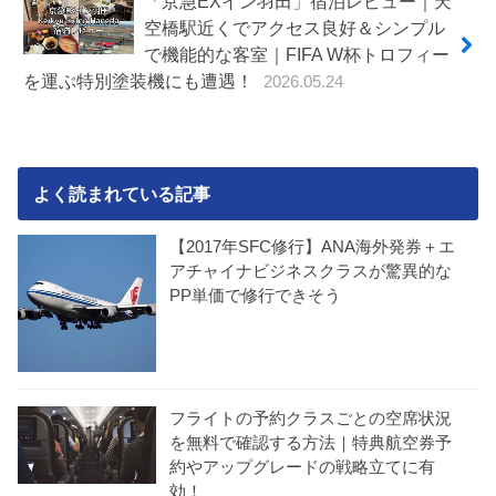
「京急EXイン羽田」宿泊レビュー｜天
空橋駅近くでアクセス良好＆シンプル
で機能的な客室｜FIFA W杯トロフィー
を運ぶ特別塗装機にも遭遇！
2026.05.24
よく読まれている記事
【2017年SFC修行】ANA海外発券＋エ
アチャイナビジネスクラスが驚異的な
PP単価で修行できそう
フライトの予約クラスごとの空席状況
を無料で確認する方法｜特典航空券予
約やアップグレードの戦略立てに有
効！