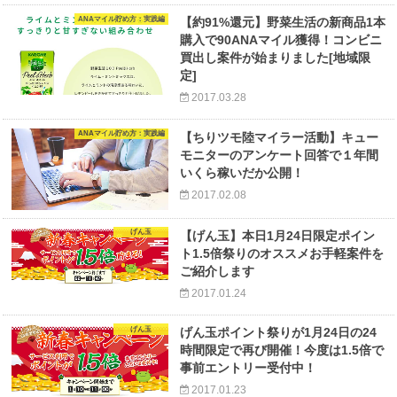
ANAマイル貯め方：実践編
【約91%還元】野菜生活の新商品1本
購入で90ANAマイル獲得！コンビニ
買出し案件が始まりました[地域限
定]
2017.03.28
ANAマイル貯め方：実践編
【ちりツモ陸マイラー活動】キュー
モニターのアンケート回答で１年間
いくら稼いだか公開！
2017.02.08
げん玉
【げん玉】本日1月24日限定ポイン
ト1.5倍祭りのオススメお手軽案件を
ご紹介します
2017.01.24
げん玉
げん玉ポイント祭りが1月24日の24
時間限定で再び開催！今度は1.5倍で
事前エントリー受付中！
2017.01.23