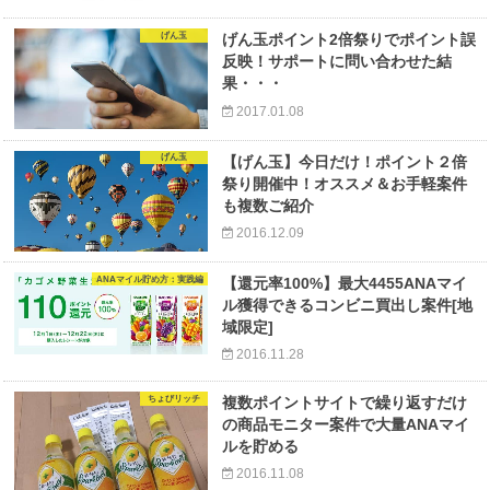
げん玉
げん玉ポイント2倍祭りでポイント誤
反映！サポートに問い合わせた結
果・・・
2017.01.08
げん玉
【げん玉】今日だけ！ポイント２倍
祭り開催中！オススメ＆お手軽案件
も複数ご紹介
2016.12.09
ANAマイル貯め方：実践編
【還元率100%】最大4455ANAマイ
ル獲得できるコンビニ買出し案件[地
域限定]
2016.11.28
ちょびリッチ
複数ポイントサイトで繰り返すだけ
の商品モニター案件で大量ANAマイ
ルを貯める
2016.11.08