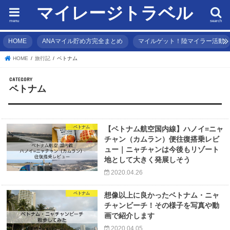
マイレージトラベル
menu
search
HOME
ANAマイル貯め方完全まとめ
マイルゲット！陸マイラー活動
HOME
旅行記
ベトナム
ベトナム
ベトナム
【ベトナム航空国内線】ハノイ=ニャ
チャン（カムラン）便往復搭乗レビ
ュー｜ニャチャンは今後もリゾート
地として大きく発展しそう
2020.04.26
ベトナム
想像以上に良かったベトナム・ニャ
チャンビーチ！その様子を写真や動
画で紹介します
2020.04.05