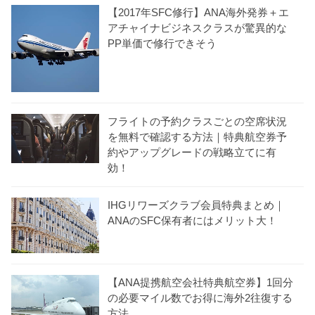
【2017年SFC修行】ANA海外発券＋エ
アチャイナビジネスクラスが驚異的な
PP単価で修行できそう
フライトの予約クラスごとの空席状況
を無料で確認する方法｜特典航空券予
約やアップグレードの戦略立てに有
効！
IHGリワーズクラブ会員特典まとめ｜
ANAのSFC保有者にはメリット大！
【ANA提携航空会社特典航空券】1回分
の必要マイル数でお得に海外2往復する
方法