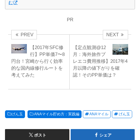
む
PR
PREV
NEXT
【2017年SFC修
【定点観測@12
行】PP単価7〜8
月：海外旅作プ
円台！宮崎から行く効率
レエコ費用推移】2017年4
的な国内線修行ルートを
月以降の値下がりを確
考えてみた
認！そのPP単価は？
げん玉
ANAマイル貯め方：実践編
ANAマイル
げん玉
ポスト
シェア