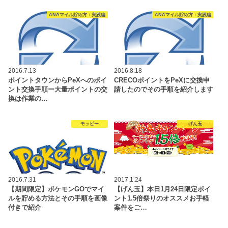
ANAマイル貯め方：実践編
ANAマイル貯め方：実践編
2016.7.13
2016.8.18
ポイントタウンからPeXへのポイ
CRECOポイントをPeXに交換申
ント交換手順ー大量ポイントの交
請したのでその手順を紹介します
換は作業の…
モッピー
げん玉
2016.7.31
2017.1.24
【期間限定】ポケモンGOでマイ
【げん玉】本日1月24日限定ポイ
ルを貯める方法とその手順を画像
ント1.5倍祭りのオススメお手軽
付きで紹介
案件をご…