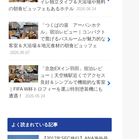
イレ独立タイプ＆大浴場や無料
の朝食ビュッフェもあるホテル
2026.06.14
「つくばの湯 アーバンホテ
ル」宿泊レビュー｜コンパクト
で寛げるバスルームが魅力的な
客室＆大浴場＆地元食材の朝食ビュッフェ
2026.06.07
「京急EXイン羽田」宿泊レビ
ュー｜天空橋駅近くでアクセス
良好＆シンプルで機能的な客室
｜FIFA W杯トロフィーを運ぶ特別塗装機にも
遭遇！
2026.05.24
よく読まれている記事
【2017年SFC修行】ANA海外発