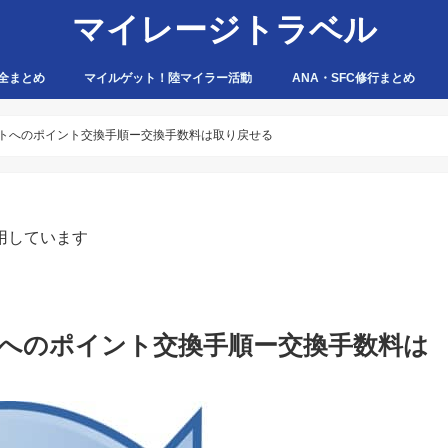
マイレージトラベル
全まとめ
マイルゲット！陸マイラー活動
ANA・SFC修行まとめ
ハピタス
ちょびリッチ
ポイントタウン
ゲットマネー
ポニー
げん玉
モッピー
アマゾン
トへのポイント交換手順ー交換手数料は取り戻せる
用しています
へのポイント交換手順ー交換手数料は