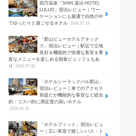
四万温泉「SHIN 湯治 HOTEL
LULUD」宿泊レビュー｜ワー
ケーションにも最適で自然の中
でゆったりと過ごせるホテル
2026.07.19
「郡山ビューホテルアネック
ス」宿泊レビュー｜駅近で立地
良好＆機能的で快適な客室＆豊
富なメニューを楽しめる朝食ビュッフェもあ
り
2026.07.05
「ホテルシーラックパル郡山」
宿泊レビュー｜車でのアクセス
前提だが機能的な客室など総合
的・コスパ的に満足度の高いホテル
2026.06.28
「ホテルフィット」宿泊レビュ
ー｜広い客室で嬉しいバス・ト