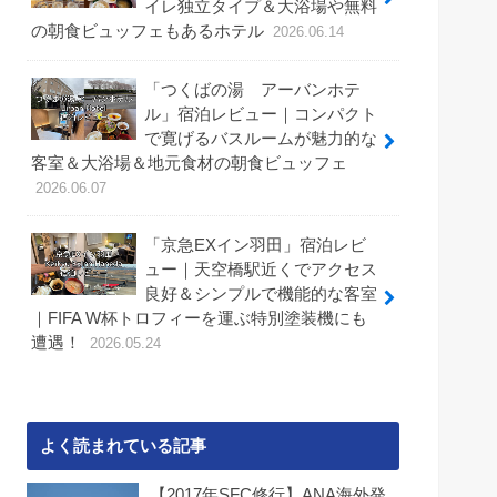
イレ独立タイプ＆大浴場や無料
の朝食ビュッフェもあるホテル
2026.06.14
「つくばの湯 アーバンホテ
ル」宿泊レビュー｜コンパクト
で寛げるバスルームが魅力的な
客室＆大浴場＆地元食材の朝食ビュッフェ
2026.06.07
「京急EXイン羽田」宿泊レビ
ュー｜天空橋駅近くでアクセス
良好＆シンプルで機能的な客室
｜FIFA W杯トロフィーを運ぶ特別塗装機にも
遭遇！
2026.05.24
よく読まれている記事
【2017年SFC修行】ANA海外発