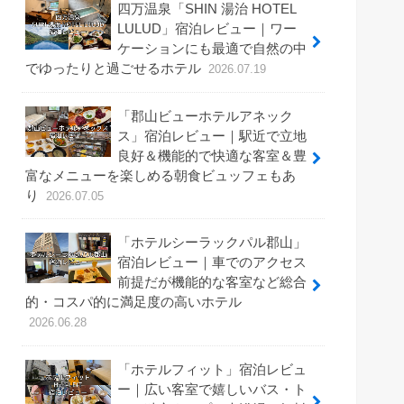
四万温泉「SHIN 湯治 HOTEL
LULUD」宿泊レビュー｜ワー
ケーションにも最適で自然の中
でゆったりと過ごせるホテル
2026.07.19
「郡山ビューホテルアネック
ス」宿泊レビュー｜駅近で立地
良好＆機能的で快適な客室＆豊
富なメニューを楽しめる朝食ビュッフェもあ
り
2026.07.05
「ホテルシーラックパル郡山」
宿泊レビュー｜車でのアクセス
前提だが機能的な客室など総合
的・コスパ的に満足度の高いホテル
2026.06.28
「ホテルフィット」宿泊レビュ
ー｜広い客室で嬉しいバス・ト