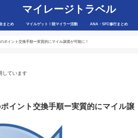
マイレージトラベル
全まとめ
マイルゲット！陸マイラー活動
ANA・SFC修行まとめ
ハピタス
ちょびリッチ
ポイントタウン
ゲットマネー
ポニー
げん玉
モッピー
アマゾン
へのポイント交換手順ー実質的にマイル譲渡が可能に！
用しています
ポイント交換手順ー実質的にマイル譲