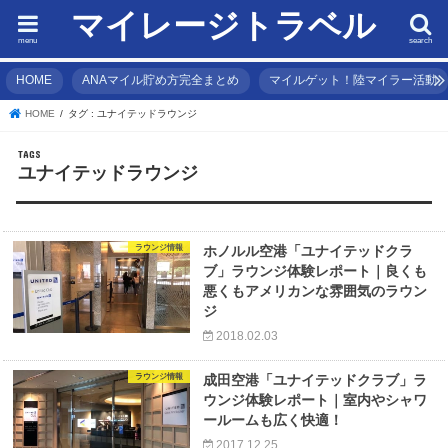
マイレージトラベル
menu
search
HOME
ANAマイル貯め方完全まとめ
マイルゲット！陸マイラー活動
HOME
タグ : ユナイテッドラウンジ
ユナイテッドラウンジ
ラウンジ情報
ホノルル空港「ユナイテッドクラ
ブ」ラウンジ体験レポート｜良くも
悪くもアメリカンな雰囲気のラウン
ジ
2018.02.03
ラウンジ情報
成田空港「ユナイテッドクラブ」ラ
ウンジ体験レポート｜室内やシャワ
ールームも広く快適！
2017.12.25