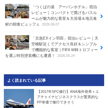
「つくばの湯 アーバンホテル」宿泊
レビュー｜コンパクトで寛げるバスル
ームが魅力的な客室＆大浴場＆地元食
材の朝食ビュッフェ
2026.06.07
「京急EXイン羽田」宿泊レビュー｜天
空橋駅近くでアクセス良好＆シンプル
で機能的な客室｜FIFA W杯トロフィー
を運ぶ特別塗装機にも遭遇！
2026.05.24
よく読まれている記事
【2017年SFC修行】ANA海外発券＋エ
アチャイナビジネスクラスが驚異的な
PP単価で修行できそう