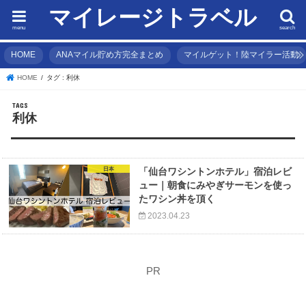
マイレージトラベル
menu
search
HOME
ANAマイル貯め方完全まとめ
マイルゲット！陸マイラー活動
HOME
タグ : 利休
利休
日本
「仙台ワシントンホテル」宿泊レビ
ュー｜朝食にみやぎサーモンを使っ
たワシン丼を頂く
2023.04.23
PR