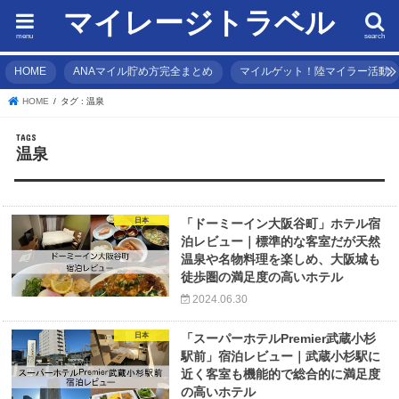
マイレージトラベル
menu
search
HOME
ANAマイル貯め方完全まとめ
マイルゲット！陸マイラー活動
HOME
タグ : 温泉
温泉
日本
「ドーミーイン大阪谷町」ホテル宿
泊レビュー｜標準的な客室だが天然
温泉や名物料理を楽しめ、大阪城も
徒歩圏の満足度の高いホテル
2024.06.30
日本
「スーパーホテルPremier武蔵小杉
駅前」宿泊レビュー｜武蔵小杉駅に
近く客室も機能的で総合的に満足度
の高いホテル