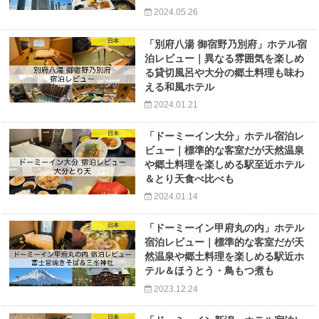
2024.05.26
日本
「別府八湯 御宿野乃別府」ホテル宿
泊レビュー｜異なる雰囲気を楽しめ
る貸切風呂や大分の郷土料理も味わ
える和風ホテル
2024.01.21
日本
「ドーミーイン大分」ホテル宿泊レ
ビュー｜標準的な客室だが天然温泉
や郷土料理を楽しめる駅至近ホテル
＆とり天食べ比べも
2024.01.14
日本
「ドーミーイン甲府丸の内」ホテル
宿泊レビュー｜標準的な客室だが天
然温泉や郷土料理を楽しめる駅近ホ
テル＆ほうとう・鳥もつ煮も
2023.12.24
日本