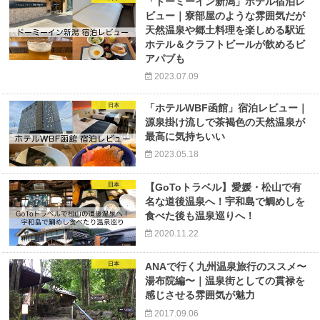
「ドーミーイン新潟」ホテル宿泊レ
ビュー｜寮部屋のような雰囲気だが
天然温泉や郷土料理を楽しめる駅近
ホテル＆クラフトビールが飲めるビ
アパブも
2023.07.09
日本
「ホテルWBF函館」宿泊レビュー｜
源泉掛け流しで茶褐色の天然温泉が
最高に気持ちいい
2023.05.18
日本
【GoToトラベル】愛媛・松山で有
名な道後温泉へ！宇和島で鯛めしを
食べた後も温泉巡りへ！
2020.11.22
日本
ANAで行く九州温泉旅行のススメ〜
湯布院編〜｜温泉街としての貫禄を
感じさせる雰囲気が魅力
2017.09.06