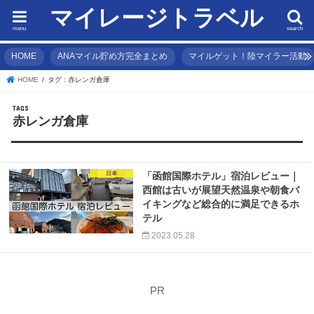
マイレージトラベル
menu
search
HOME
ANAマイル貯め方完全まとめ
マイルゲット！陸マイラー活動
HOME
タグ : 赤レンガ倉庫
赤レンガ倉庫
日本
「函館国際ホテル」宿泊レビュー｜
西館は古いが展望天然温泉や朝食バ
イキングなど総合的に満足できるホ
テル
2023.05.28
PR