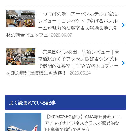
「つくばの湯 アーバンホテル」宿泊
レビュー｜コンパクトで寛げるバスル
ームが魅力的な客室＆大浴場＆地元食
材の朝食ビュッフェ
2026.06.07
「京急EXイン羽田」宿泊レビュー｜天
空橋駅近くでアクセス良好＆シンプル
で機能的な客室｜FIFA W杯トロフィー
を運ぶ特別塗装機にも遭遇！
2026.05.24
よく読まれている記事
【2017年SFC修行】ANA海外発券＋エ
アチャイナビジネスクラスが驚異的な
PP単価で修行できそう