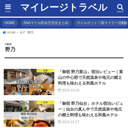
マイレージトラベル
menu
search
HOME
ANAマイル貯め方完全まとめ
マイルゲット！陸マイラー活動
HOME
タグ : 野乃
野乃
日本
「御宿 野乃富山」宿泊レビュー｜富
山の中心部で天然温泉や地元の郷土
料理も味わえる和風ホテル
2025.10.26
日本
「御宿 野乃仙台」ホテル宿泊レビュ
ー｜仙台の真ん中で天然温泉や地元
の郷土料理も味わえる和風ホテル
2024.10.27