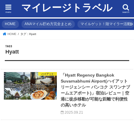
マイレージトラベル
menu
search
HOME
ANAマイル貯め方完全まとめ
マイルゲット！陸マイラー活動
HOME
タグ : Hyatt
Hyatt
ハイアット
「Hyatt Regency Bangkok
Suvarnabhumi Airport(ハイアット
リージェンシー バンコク スワンナプ
ームエアポート)」宿泊レビュー｜空
港に徒歩移動が可能な距離で利便性
の高いホテル
2025.09.21