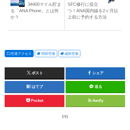
34400マイル貯ま
SFC修行に役立
る「ANA Phone」とは何
つ！ANA国内線を2ヶ月以
か？
上前に予約する方法
空港アクセス
羽田空港
成田空港
ポスト
シェア
はてブ
送る
Pocket
feedly
PR