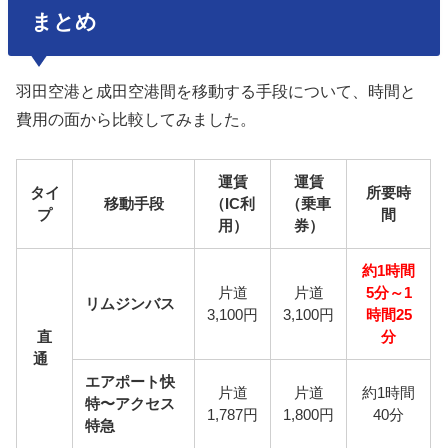
まとめ
羽田空港と成田空港間を移動する手段について、時間と
費用の面から比較してみました。
運賃
運賃
タイ
所要時
移動手段
（IC利
（乗車
プ
間
用）
券）
約1時間
片道
片道
5分～1
リムジンバス
3,100円
3,100円
時間25
直
分
通
エアポート快
片道
片道
約1時間
特〜アクセス
1,787円
1,800円
40分
特急