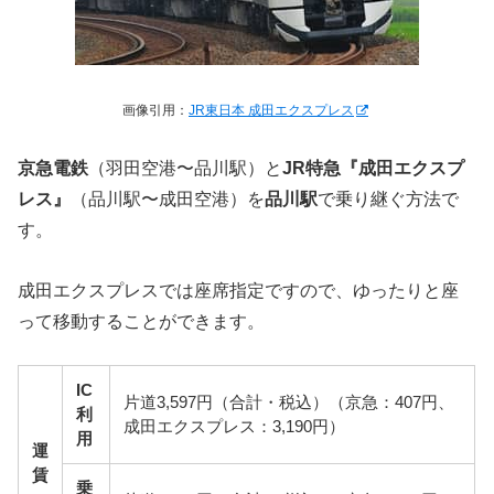
画像引用：
JR東日本 成田エクスプレス
京急電鉄
（羽田空港〜品川駅）と
JR特急『成田エクスプ
レス』
（品川駅〜成田空港）を
品川駅
で乗り継ぐ方法で
す。
成田エクスプレスでは座席指定ですので、ゆったりと座
って移動することができます。
IC
片道3,597円（合計・税込）（京急：407円、
利
成田エクスプレス：3,190円）
用
運
賃
乗