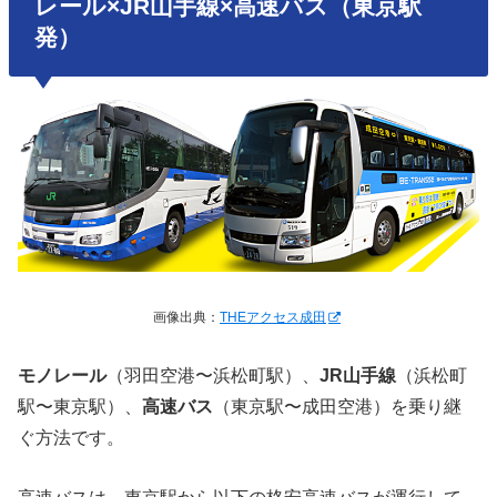
レール×JR山手線×高速バス（東京駅
発）
画像出典：
THEアクセス成田
モノレール
（羽田空港〜浜松町駅）、
JR山手線
（浜松町
駅〜東京駅）、
高速バス
（東京駅〜成田空港）を乗り継
ぐ方法です。