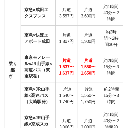
約1時間
京急×成田エ
片道
片道
40分〜2
クスプレス
3,597円
3,600円
時間
約2時
京急×快速エ
片道
片道
間〜2時
アポート成田
1,897円
1,900円
間30分
東京モノレー
片道
片道
約2時間
乗り
ル×JR山手線×
1,537〜
1,550〜
15分〜3
継
高速バス（東
1,637円
1,650円
時間
ぎ
京駅発）
京急×JR山手
片道
片道
約2時間
線×高速バス
1,540〜
1,550〜
15分〜3
（大崎駅発）
1,740円
1,750円
時間
約1時間
京急×JR山手
片道
片道
40分〜2
線×京成スカ
3,066円
3,080円
時間20