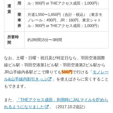
用
ル：900円 or THEアクセス成田：1,000円）
運
賃
乗
片道1,550〜1,650円（合計・税込）（東京モ
車
ノレール：490円、JR：160円、東京シャト
券
ル：900円 or THEアクセス成田：1,000円）
所要時
約2時間15分〜3時間
間
なお、土曜・日曜・祝日及び特定日なら、羽田空港国際
線ビル駅・羽田空港第1ビル駅・羽田空港第2ビル駅から
JR山手線内各駅どこで降りても
500円
で行ける「
モノレー
ル&山手線内割引きっぷ
」を使えばさらに安くすること
もできます。
また、
「THEアクセス成田」利用時にJALマイルを貯めら
れるようになりました
。（2017.10.2追記）