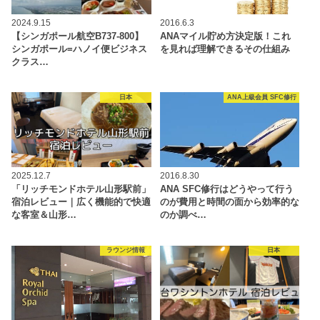
2024.9.15
2016.6.3
【シンガポール航空B737-800】
ANAマイル貯め方決定版！これ
シンガポール=ハノイ便ビジネス
を見れば理解できるその仕組み
クラス…
日本
ANA上級会員 SFC修行
2025.12.7
2016.8.30
「リッチモンドホテル山形駅前」
ANA SFC修行はどうやって行う
宿泊レビュー｜広く機能的で快適
のが費用と時間の面から効率的な
な客室＆山形…
のか調べ…
ラウンジ情報
日本