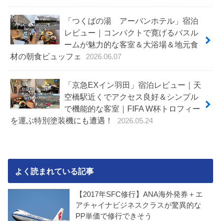
「つくばの湯 アーバンホテル」宿泊
レビュー｜コンパクトで寛げるバスル
ームが魅力的な客室＆大浴場＆地元食
材の朝食ビュッフェ
2026.06.07
「京急EXイン羽田」宿泊レビュー｜天
空橋駅近くでアクセス良好＆シンプル
で機能的な客室｜FIFA W杯トロフィー
を運ぶ特別塗装機にも遭遇！
2026.05.24
よく読まれている記事
【2017年SFC修行】ANA海外発券＋エ
アチャイナビジネスクラスが驚異的な
PP単価で修行できそう