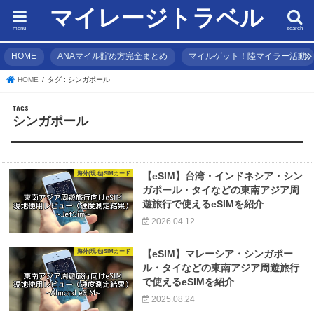
マイレージトラベル
menu
search
HOME
ANAマイル貯め方完全まとめ
マイルゲット！陸マイラー活動
HOME
タグ : シンガポール
シンガポール
海外(現地)SIMカード
【eSIM】台湾・インドネシア・シン
ガポール・タイなどの東南アジア周
遊旅行で使えるeSIMを紹介
2026.04.12
海外(現地)SIMカード
【eSIM】マレーシア・シンガポー
ル・タイなどの東南アジア周遊旅行
で使えるeSIMを紹介
2025.08.24