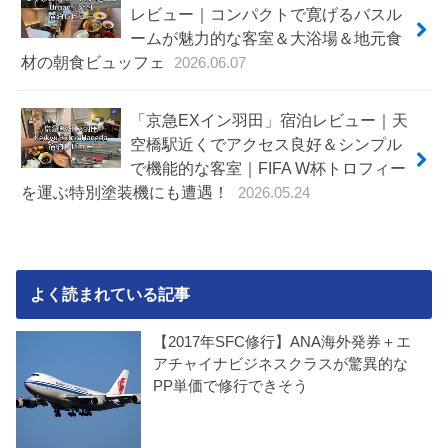
レビュー｜コンパクトで寛げるバスル
ームが魅力的な客室＆大浴場＆地元食
材の朝食ビュッフェ
2026.06.07
「京急EXイン羽田」宿泊レビュー｜天
空橋駅近くでアクセス良好＆シンプル
で機能的な客室｜FIFA W杯トロフィー
を運ぶ特別塗装機にも遭遇！
2026.05.24
よく読まれている記事
【2017年SFC修行】ANA海外発券＋エ
アチャイナビジネスクラスが驚異的な
PP単価で修行できそう