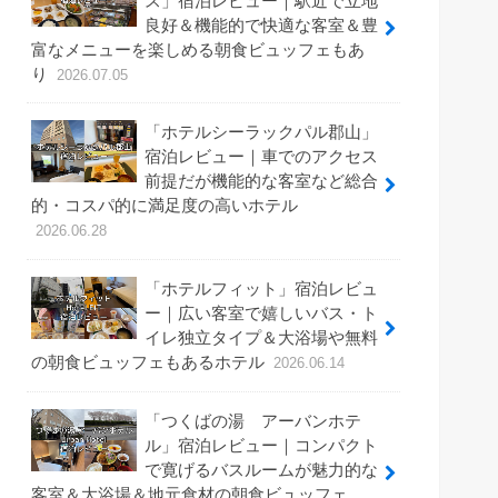
ス」宿泊レビュー｜駅近で立地
良好＆機能的で快適な客室＆豊
富なメニューを楽しめる朝食ビュッフェもあ
り
2026.07.05
「ホテルシーラックパル郡山」
宿泊レビュー｜車でのアクセス
前提だが機能的な客室など総合
的・コスパ的に満足度の高いホテル
2026.06.28
「ホテルフィット」宿泊レビュ
ー｜広い客室で嬉しいバス・ト
イレ独立タイプ＆大浴場や無料
の朝食ビュッフェもあるホテル
2026.06.14
「つくばの湯 アーバンホテ
ル」宿泊レビュー｜コンパクト
で寛げるバスルームが魅力的な
客室＆大浴場＆地元食材の朝食ビュッフェ