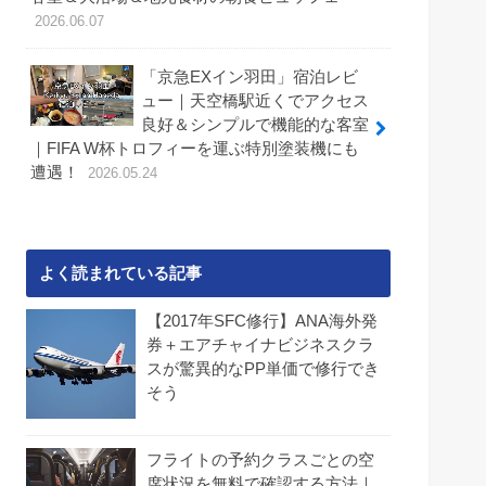
2026.06.07
「京急EXイン羽田」宿泊レビ
ュー｜天空橋駅近くでアクセス
良好＆シンプルで機能的な客室
｜FIFA W杯トロフィーを運ぶ特別塗装機にも
遭遇！
2026.05.24
よく読まれている記事
【2017年SFC修行】ANA海外発
券＋エアチャイナビジネスクラ
スが驚異的なPP単価で修行でき
そう
フライトの予約クラスごとの空
席状況を無料で確認する方法｜