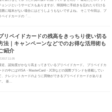
チェンジというサービスもありますが、帰国時に手続きを忘れたり行ける
範囲に端末がない場合にはどうしようもないですよね。 そこで今回は、プ
リペイドカードの「…
プリペイドカードの残高をきっちり使い切る
方法｜キャンペーンなどでのお得な活用術も
ご紹介
2017.11.05
最近、認知度がかなり高まってきているプリペイドカード。 プリペイドカ
ードの中にはVISA・MasterCard・JCBなどの国際ブランドを搭載してい
て、クレジットカードのように買物ができるプリペイドカードがありま
す。 基…