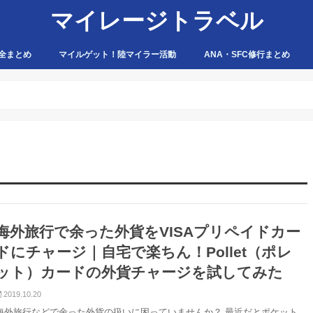
マイレージトラベル
全まとめ
マイルゲット！陸マイラー活動
ANA・SFC修行まとめ
ハピタス
ちょびリッチ
ポイントタウン
ゲットマネー
ポニー
げん玉
モッピー
アマゾン
海外旅行で余った外貨をVISAプリペイドカー
ドにチャージ｜自宅で楽ちん！Pollet（ポレ
ット）カードの外貨チャージを試してみた
2019.10.20
海外旅行などで余った外貨の扱いに困っていませんか？ 最近だとポケット