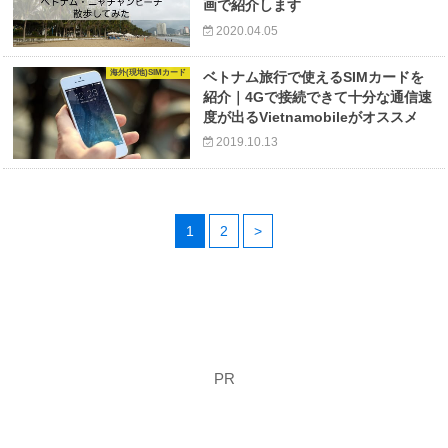
画で紹介します
2020.04.05
海外(現地)SIMカード
ベトナム旅行で使えるSIMカードを
紹介｜4Gで接続できて十分な通信速
度が出るVietnamobileがオススメ
2019.10.13
1
2
>
PR