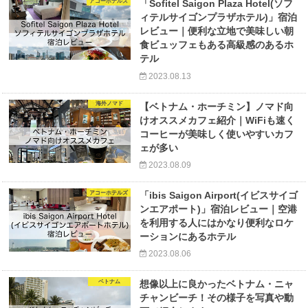
アコーホテルズ
「Sofitel Saigon Plaza Hotel(ソフ
ィテルサイゴンプラザホテル)」宿泊
レビュー｜便利な立地で美味しい朝
食ビュッフェもある高級感のあるホ
テル
2023.08.13
海外ノマド
【ベトナム・ホーチミン】ノマド向
けオススメカフェ紹介｜WiFiも速く
コーヒーが美味しく使いやすいカフ
ェが多い
2023.08.09
アコーホテルズ
「ibis Saigon Airport(イビスサイゴ
ンエアポート)」宿泊レビュー｜空港
を利用する人にはかなり便利なロケ
ーションにあるホテル
2023.08.06
ベトナム
想像以上に良かったベトナム・ニャ
チャンビーチ！その様子を写真や動