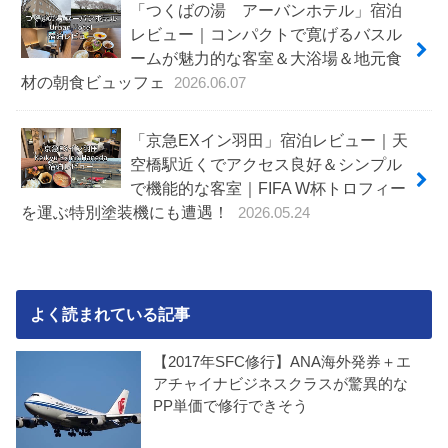
「つくばの湯 アーバンホテル」宿泊
レビュー｜コンパクトで寛げるバスル
ームが魅力的な客室＆大浴場＆地元食
材の朝食ビュッフェ
2026.06.07
「京急EXイン羽田」宿泊レビュー｜天
空橋駅近くでアクセス良好＆シンプル
で機能的な客室｜FIFA W杯トロフィー
を運ぶ特別塗装機にも遭遇！
2026.05.24
よく読まれている記事
【2017年SFC修行】ANA海外発券＋エ
アチャイナビジネスクラスが驚異的な
PP単価で修行できそう