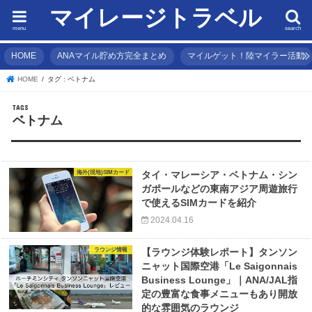
マイレージトラベル
menu
search
HOME
ANAマイル貯め方完全まとめ
マイルゲット！陸マイラー活動
HOME
タグ : ベトナム
ベトナム
海外(現地)SIMカード
タイ・マレーシア・ベトナム・シン
ガポールなどの東南アジア周遊旅行
で使えるSIMカードを紹介
2024.04.16
ラウンジ情報
【ラウンジ体験レポート】タンソン
ニャット国際空港「Le Saigonnais
Business Lounge」｜ANA/JAL指
定の豊富な食事メニューもあり開放
的な雰囲気のラウンジ