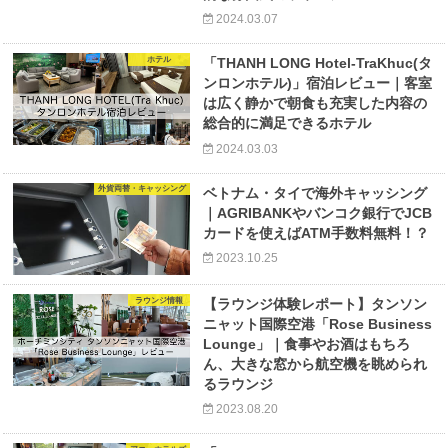
2024.03.07
ホテル
「THANH LONG Hotel-TraKhuc(タ
ンロンホテル)」宿泊レビュー｜客室
は広く静かで朝食も充実した内容の
総合的に満足できるホテル
2024.03.03
外貨両替・キャッシング
ベトナム・タイで海外キャッシング
｜AGRIBANKやバンコク銀行でJCB
カードを使えばATM手数料無料！？
2023.10.25
ラウンジ情報
【ラウンジ体験レポート】タンソン
ニャット国際空港「Rose Business
Lounge」｜食事やお酒はもちろ
ん、大きな窓から航空機を眺められ
るラウンジ
2023.08.20