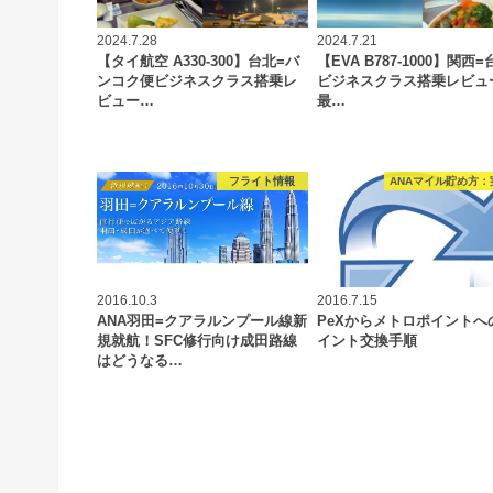
2024.7.28
2024.7.21
【タイ航空 A330-300】台北=バ
【EVA B787-1000】関西
ンコク便ビジネスクラス搭乗レ
ビジネスクラス搭乗レビュ
ビュー…
最…
フライト情報
ANAマイル貯め方：
2016.10.3
2016.7.15
ANA羽田=クアラルンプール線新
PeXからメトロポイントへ
規就航！SFC修行向け成田路線
イント交換手順
はどうなる…