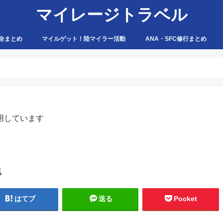
マイレージトラベル
全まとめ
マイルゲット！陸マイラー活動
ANA・SFC修行まとめ
ハピタス
ちょびリッチ
ポイントタウン
ゲットマネー
ポニー
げん玉
モッピー
アマゾン
用しています
4
はてブ
送る
Pocket