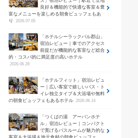
ス」宿泊レビュー｜駅近で立地
良好＆機能的で快適な客室＆豊
富なメニューを楽しめる朝食ビュッフェもあ
り
2026.07.05
「ホテルシーラックパル郡山」
宿泊レビュー｜車でのアクセス
前提だが機能的な客室など総合
的・コスパ的に満足度の高いホテル
2026.06.28
「ホテルフィット」宿泊レビュ
ー｜広い客室で嬉しいバス・ト
イレ独立タイプ＆大浴場や無料
の朝食ビュッフェもあるホテル
2026.06.14
「つくばの湯 アーバンホテ
ル」宿泊レビュー｜コンパクト
で寛げるバスルームが魅力的な
客室＆大浴場＆地元食材の朝食ビュッフェ