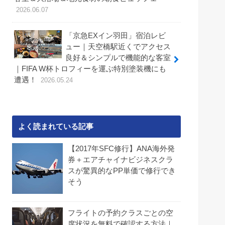
2026.06.07
「京急EXイン羽田」宿泊レビ
ュー｜天空橋駅近くでアクセス
良好＆シンプルで機能的な客室
｜FIFA W杯トロフィーを運ぶ特別塗装機にも
遭遇！
2026.05.24
よく読まれている記事
【2017年SFC修行】ANA海外発
券＋エアチャイナビジネスクラ
スが驚異的なPP単価で修行でき
そう
フライトの予約クラスごとの空
席状況を無料で確認する方法｜