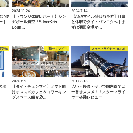
2024.11.24
2024.7.14
=台北便
【ラウンジ体験レポート】シン
【ANAマイル特典航空券】仕事
ー｜
ガポール航空「SilverKris
と休暇でタイ・バンコクへ｜ま
Loun…
ずは羽田空港か…
実践編
海外ノマド
スターフライヤー（SFJ）
2020.8.9
2017.8.13
のポ
【タイ・チェンマイ】ノマド向
広い・快適・安いで国内線では
けオススメカフェ＆コワーキン
一番オススメ！？スターフライ
グスペース紹介②…
ヤー搭乗レビュー