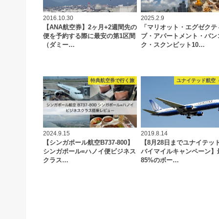
2016.10.30
2025.2.9
【ANA航空券】2ヶ月+2週間先の
「マリオット・エグゼクテ
便を予約する際に最安の第1区間
ブ・アパートメント・バン
（ダミー…
ク・スクンビット10…
特典航空券で行く旅
ユナイテッド航空（
2024.9.15
2019.8.14
【シンガポール航空B737-800】
【8月28日までユナイテッ
シンガポール=ハノイ便ビジネス
バイマイルキャンペーン】
クラス…
85%のボー…