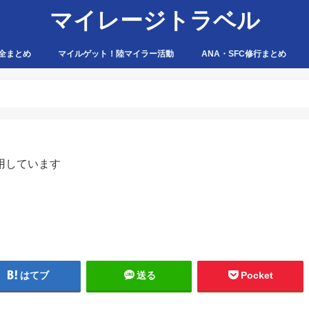
マイレージトラベル
全まとめ
マイルゲット！陸マイラー活動
ANA・SFC修行まとめ
ハピタス
ちょびリッチ
ポイントタウン
ゲットマネー
ポニー
げん玉
モッピー
アマゾン
用しています
はてブ
送る
Pocket