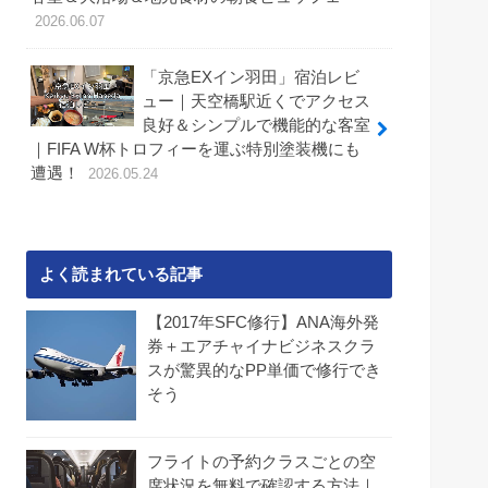
2026.06.07
「京急EXイン羽田」宿泊レビ
ュー｜天空橋駅近くでアクセス
良好＆シンプルで機能的な客室
｜FIFA W杯トロフィーを運ぶ特別塗装機にも
遭遇！
2026.05.24
よく読まれている記事
【2017年SFC修行】ANA海外発
券＋エアチャイナビジネスクラ
スが驚異的なPP単価で修行でき
そう
フライトの予約クラスごとの空
席状況を無料で確認する方法｜