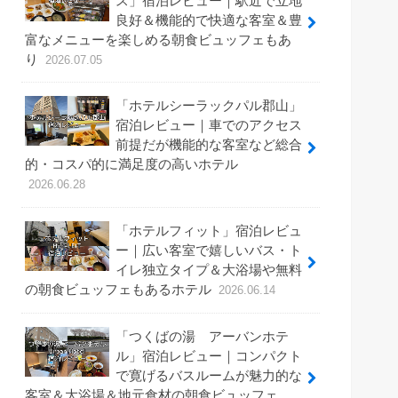
ス」宿泊レビュー｜駅近で立地
良好＆機能的で快適な客室＆豊
富なメニューを楽しめる朝食ビュッフェもあ
り
2026.07.05
「ホテルシーラックパル郡山」
宿泊レビュー｜車でのアクセス
前提だが機能的な客室など総合
的・コスパ的に満足度の高いホテル
2026.06.28
「ホテルフィット」宿泊レビュ
ー｜広い客室で嬉しいバス・ト
イレ独立タイプ＆大浴場や無料
の朝食ビュッフェもあるホテル
2026.06.14
「つくばの湯 アーバンホテ
ル」宿泊レビュー｜コンパクト
で寛げるバスルームが魅力的な
客室＆大浴場＆地元食材の朝食ビュッフェ