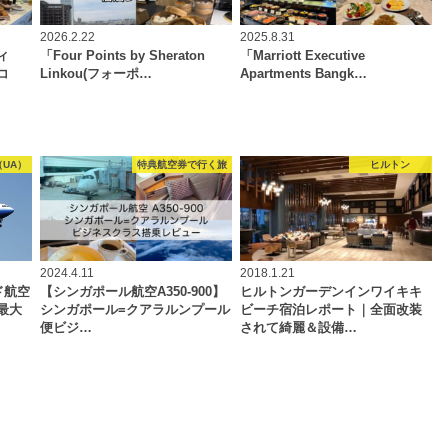
2026.2.22
2025.8.31
ィ
「Four Points by Sheraton
「Marriott Executive
コ
Linkou(フォーポ…
Apartments Bangk…
UA）
特典航空券で行く旅
ヒルトン
2024.4.11
2018.1.21
ド航空
【シンガポール航空A350-900】
ヒルトンガーデンインワイキキ
最大
シンガポール=クアラルンプール
ビーチ宿泊レポート｜全面改装
便ビジ…
されて綺麗＆設備…