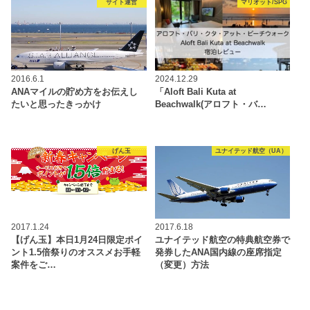
サイト運営
マリオット/SPG
2016.6.1
2024.12.29
ANAマイルの貯め方をお伝えし
「Aloft Bali Kuta at
たいと思ったきっかけ
Beachwalk(アロフト・バ…
げん玉
ユナイテッド航空（UA）
2017.1.24
2017.6.18
【げん玉】本日1月24日限定ポイ
ユナイテッド航空の特典航空券で
ント1.5倍祭りのオススメお手軽
発券したANA国内線の座席指定
案件をご…
（変更）方法