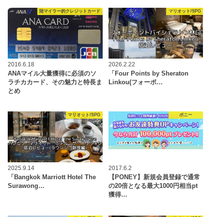
陸マイラー的クレジットカード
マリオット/SPG
2016.6.18
2026.2.22
ANAマイル大量獲得に必須のソ
「Four Points by Sheraton
ラチカカード、その魅力と特長ま
Linkou(フォーポ…
とめ
マリオット/SPG
ポニー
2025.9.14
2017.6.2
「Bangkok Marriott Hotel The
【PONEY】新規会員登録で通常
Surawong…
の20倍となる最大1000円相当pt
獲得…