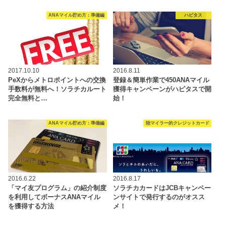
ANAマイル貯め方：準備編
ハピタス
2017.10.10
2016.8.11
PeXからメトロポイントへの交換
登録＆簡単作業で450ANAマイル
手数料が無料へ！ソラチカルート
獲得キャンペーンがハピタスで開
完全無料と…
始！
ANAマイル貯め方：準備編
陸マイラー的クレジットカード
2016.6.22
2016.8.17
「マイ友プログラム」の紹介制度
ソラチカカードはJCBキャンペー
を利用してボーナスANAマイル
ンサイトで発行するのがオスス
を獲得する方法
メ！