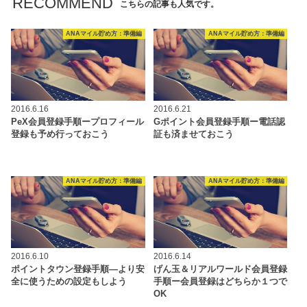
RECOMMEND
こちらの記事も人気です。
ANAマイル貯め方：準備編
ANAマイル貯め方：準備編
2016.6.16
2016.6.21
PeX会員登録手順ープロフィール
Gポイント会員登録手順ー電話認
登録も予め行っておこう
証も済ませておこう
ANAマイル貯め方：準備編
ANAマイル貯め方：準備編
2016.6.10
2016.6.14
ポイントタウン登録手順―より安
げん玉＆リアルワールド会員登録
全に使うための設定もしよう
手順ー会員登録はどちらか１つで
OK