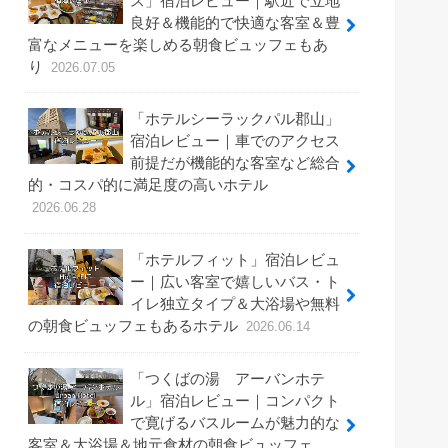
ス」宿泊レビュー｜駅近で立地
良好＆機能的で快適な客室＆豊
富なメニューを楽しめる朝食ビュッフェもあ
り
2026.07.05
「ホテルシーラックパル郡山」
宿泊レビュー｜車でのアクセス
前提だが機能的な客室など総合
的・コスパ的に満足度の高いホテル
2026.06.28
「ホテルフィット」宿泊レビュ
ー｜広い客室で嬉しいバス・ト
イレ独立タイプ＆大浴場や無料
の朝食ビュッフェもあるホテル
2026.06.14
「つくばの湯 アーバンホテ
ル」宿泊レビュー｜コンパクト
で寛げるバスルームが魅力的な
客室＆大浴場＆地元食材の朝食ビュッフェ