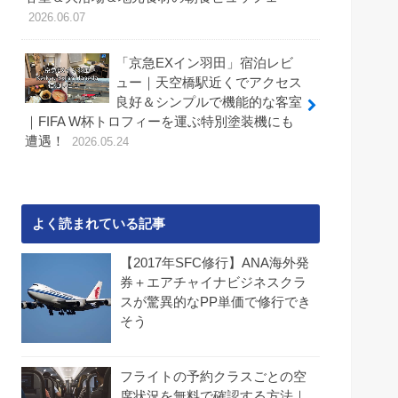
2026.06.07
「京急EXイン羽田」宿泊レビ
ュー｜天空橋駅近くでアクセス
良好＆シンプルで機能的な客室
｜FIFA W杯トロフィーを運ぶ特別塗装機にも
遭遇！
2026.05.24
よく読まれている記事
【2017年SFC修行】ANA海外発
券＋エアチャイナビジネスクラ
スが驚異的なPP単価で修行でき
そう
フライトの予約クラスごとの空
席状況を無料で確認する方法｜