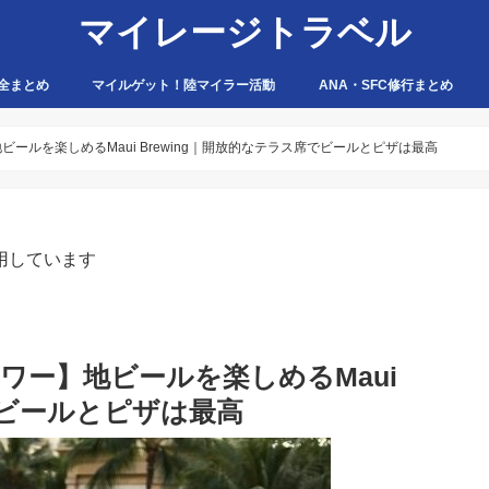
マイレージトラベル
全まとめ
マイルゲット！陸マイラー活動
ANA・SFC修行まとめ
ハピタス
ちょびリッチ
ポイントタウン
ゲットマネー
ポニー
げん玉
モッピー
アマゾン
ールを楽しめるMaui Brewing｜開放的なテラス席でビールとピザは最高
用しています
ワー】地ビールを楽しめるMaui
でビールとピザは最高