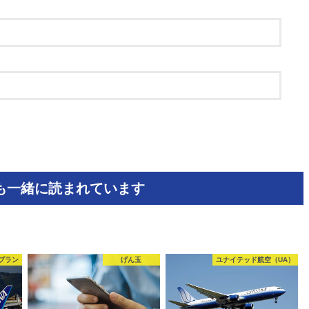
も一緒に読まれています
行プラン
げん玉
ユナイテッド航空（UA）