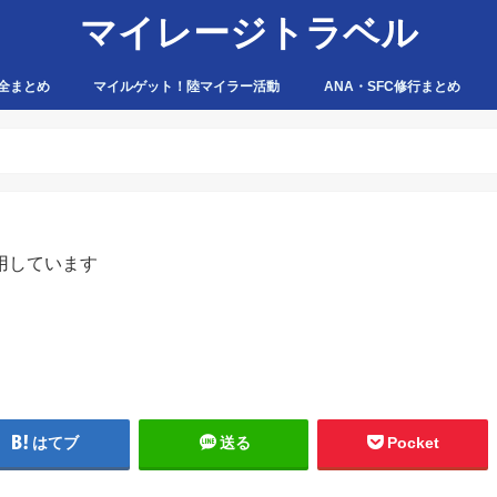
マイレージトラベル
全まとめ
マイルゲット！陸マイラー活動
ANA・SFC修行まとめ
ハピタス
ちょびリッチ
ポイントタウン
ゲットマネー
ポニー
げん玉
モッピー
アマゾン
用しています
はてブ
送る
Pocket