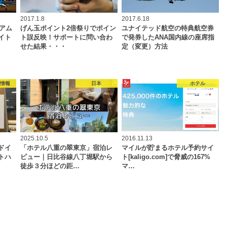
2017.1.8
2017.6.18
ミアム
げん玉ポイント2倍祭りでポイン
ユナイテッド航空の特典航空券
イト
ト誤反映！サポートに問い合わ
で発券したANA国内線の座席指
せた結果・・・
定（変更）方法
ジ情報
日本
ホテル
2025.10.5
2016.11.13
ドイ
「ホテル八重の翠東京」宿泊レ
マイルが貯まるホテル予約サイ
トハ
ビュー｜日比谷線八丁堀駅から
ト[kaligo.com]で脅威の167%
徒歩３分ほどの距…
マ…