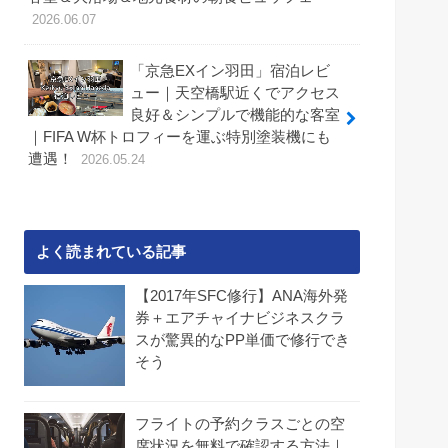
2026.06.07
「京急EXイン羽田」宿泊レビ
ュー｜天空橋駅近くでアクセス
良好＆シンプルで機能的な客室
｜FIFA W杯トロフィーを運ぶ特別塗装機にも
遭遇！
2026.05.24
よく読まれている記事
【2017年SFC修行】ANA海外発
券＋エアチャイナビジネスクラ
スが驚異的なPP単価で修行でき
そう
フライトの予約クラスごとの空
席状況を無料で確認する方法｜