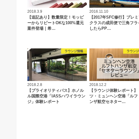
2018.3.9
2016.11.10
【追記あり】数量限定！モッピ
【2017年SFC修行】プレ
ーからリピートOKな100%還元
クラスの成田便で三角フラ
案件登場｜希…
したらPP…
ラウンジ情報
ラウン
2018.2.8
2018.12.2
【プライオリティパス】ホノル
【ラウンジ体験レポート】
ル国際空港「IASSハワイラウン
ツ・ミュンヘン空港「ルフ
ジ」体験レポート
ンザ航空セネター…