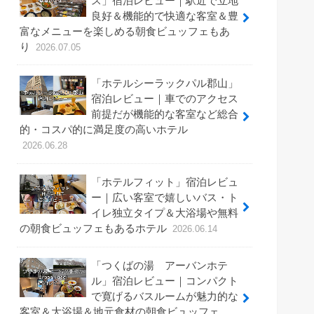
ス」宿泊レビュー｜駅近で立地
良好＆機能的で快適な客室＆豊
富なメニューを楽しめる朝食ビュッフェもあ
り
2026.07.05
「ホテルシーラックパル郡山」
宿泊レビュー｜車でのアクセス
前提だが機能的な客室など総合
的・コスパ的に満足度の高いホテル
2026.06.28
「ホテルフィット」宿泊レビュ
ー｜広い客室で嬉しいバス・ト
イレ独立タイプ＆大浴場や無料
の朝食ビュッフェもあるホテル
2026.06.14
「つくばの湯 アーバンホテ
ル」宿泊レビュー｜コンパクト
で寛げるバスルームが魅力的な
客室＆大浴場＆地元食材の朝食ビュッフェ