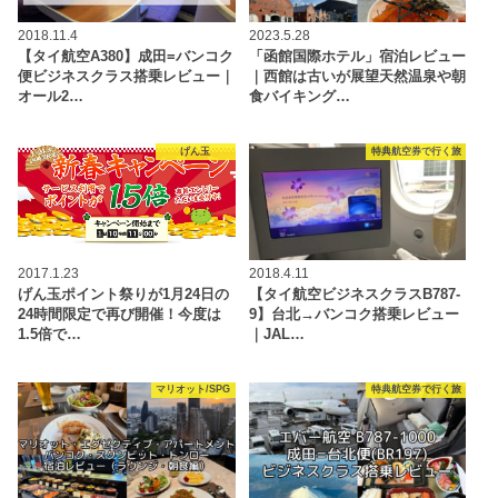
2018.11.4
2023.5.28
【タイ航空A380】成田=バンコク
「函館国際ホテル」宿泊レビュー
便ビジネスクラス搭乗レビュー｜
｜西館は古いが展望天然温泉や朝
オール2…
食バイキング…
げん玉
特典航空券で行く旅
2017.1.23
2018.4.11
げん玉ポイント祭りが1月24日の
【タイ航空ビジネスクラスB787-
24時間限定で再び開催！今度は
9】台北→バンコク搭乗レビュー
1.5倍で…
｜JAL…
マリオット/SPG
特典航空券で行く旅