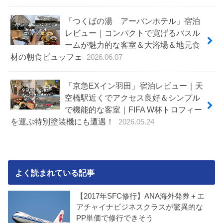
「つくばの湯 アーバンホテル」宿泊
レビュー｜コンパクトで寛げるバスル
ームが魅力的な客室＆大浴場＆地元食
材の朝食ビュッフェ
2026.06.07
「京急EXイン羽田」宿泊レビュー｜天
空橋駅近くでアクセス良好＆シンプル
で機能的な客室｜FIFA W杯トロフィー
を運ぶ特別塗装機にも遭遇！
2026.05.24
よく読まれている記事
【2017年SFC修行】ANA海外発券＋エ
アチャイナビジネスクラスが驚異的な
PP単価で修行できそう