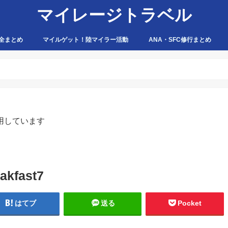
マイレージトラベル
全まとめ
マイルゲット！陸マイラー活動
ANA・SFC修行まとめ
ハピタス
ちょびリッチ
ポイントタウン
ゲットマネー
ポニー
げん玉
モッピー
アマゾン
用しています
akfast7
はてブ
送る
Pocket