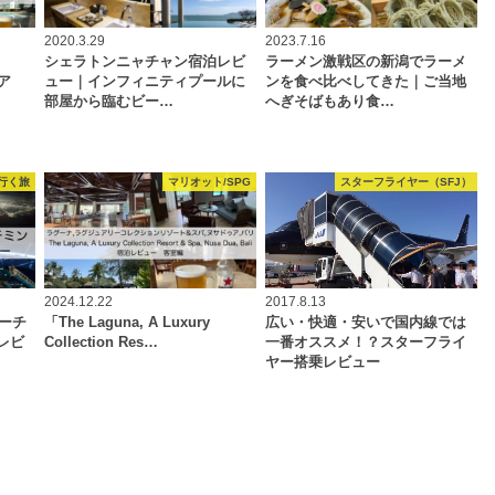
2020.3.29
2023.7.16
シェラトンニャチャン宿泊レビ
ラーメン激戦区の新潟でラーメ
ア
ュー｜インフィニティプールに
ンを食べ比べしてきた｜ご当地
部屋から臨むビー…
へぎそばもあり食…
行く旅
マリオット/SPG
スターフライヤー（SFJ）
2024.12.22
2017.8.13
ホーチ
「The Laguna, A Luxury
広い・快適・安いで国内線では
レビ
Collection Res…
一番オススメ！？スターフライ
ヤー搭乗レビュー