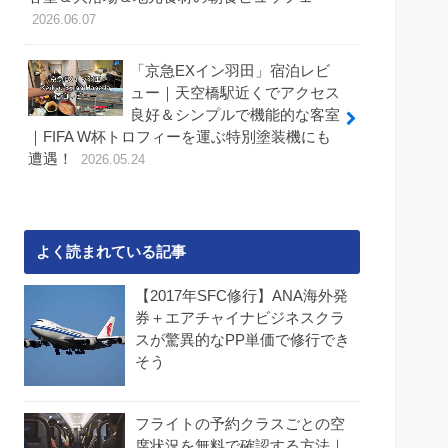
2026.06.07
「京急EXイン羽田」宿泊レビ
ュー｜天空橋駅近くでアクセス
良好＆シンプルで機能的な客室
｜FIFA W杯トロフィーを運ぶ特別塗装機にも
遭遇！
2026.05.24
よく読まれている記事
【2017年SFC修行】ANA海外発
券＋エアチャイナビジネスクラ
スが驚異的なPP単価で修行でき
そう
フライトの予約クラスごとの空
席状況を無料で確認する方法｜