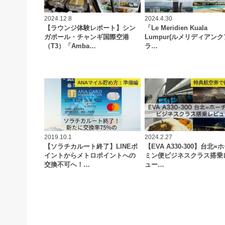
2024.12.8
2024.4.30
【ラウンジ体験レポート】シン
「Le Meridien Kuala
ガポール・チャンギ国際空港
Lumpur(ルメリディアンク
（T3）「Amba…
ラ…
ANAマイル貯め方：準備編
特典航空券で
2019.10.1
2024.2.27
【ソラチカルート終了】LINEポ
【EVA A330-300】台北=
イントからメトロポイントへの
ミン便ビジネスクラス搭乗
交換不可へ！…
ュー…