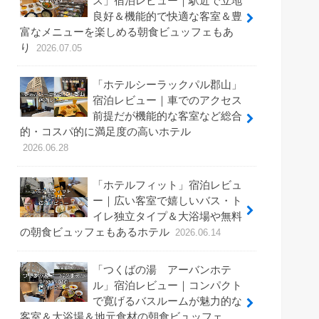
ス」宿泊レビュー｜駅近で立地
良好＆機能的で快適な客室＆豊
富なメニューを楽しめる朝食ビュッフェもあ
り
2026.07.05
「ホテルシーラックパル郡山」
宿泊レビュー｜車でのアクセス
前提だが機能的な客室など総合
的・コスパ的に満足度の高いホテル
2026.06.28
「ホテルフィット」宿泊レビュ
ー｜広い客室で嬉しいバス・ト
イレ独立タイプ＆大浴場や無料
の朝食ビュッフェもあるホテル
2026.06.14
「つくばの湯 アーバンホテ
ル」宿泊レビュー｜コンパクト
で寛げるバスルームが魅力的な
客室＆大浴場＆地元食材の朝食ビュッフェ