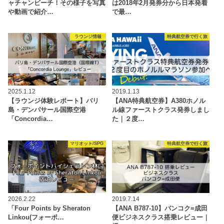
ャチャンビーチ！その様子を写真
は2018年2月発券分から日本発着
や動画で紹介…
で最…
ラウンジ情報
特典航空券で行く旅
2025.1.12
2019.1.13
【ラウンジ体験レポート】バリ
【ANA特典航空券】A380ホノル
島・デンパサール国際空港
ル線ファーストクラス発券しまし
「Concordia…
た｜２度…
マリオット/SPG
特典航空券で行く旅
2026.2.22
2019.7.14
「Four Points by Sheraton
【ANA B787-10】バンコク=成田
Linkou(フォーポ…
便ビジネスクラス搭乗レビュー｜