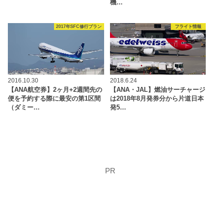
機…
2017年SFC修行プラン
フライト情報
2016.10.30
2018.6.24
【ANA航空券】2ヶ月+2週間先の
【ANA・JAL】燃油サーチャージ
便を予約する際に最安の第1区間
は2018年8月発券分から片道日本
（ダミー…
発5…
PR