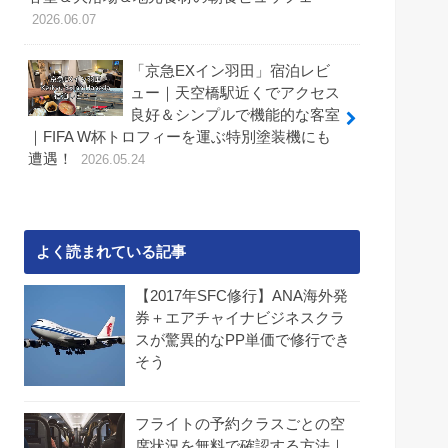
2026.06.07
「京急EXイン羽田」宿泊レビ
ュー｜天空橋駅近くでアクセス
良好＆シンプルで機能的な客室
｜FIFA W杯トロフィーを運ぶ特別塗装機にも
遭遇！
2026.05.24
よく読まれている記事
【2017年SFC修行】ANA海外発
券＋エアチャイナビジネスクラ
スが驚異的なPP単価で修行でき
そう
フライトの予約クラスごとの空
席状況を無料で確認する方法｜