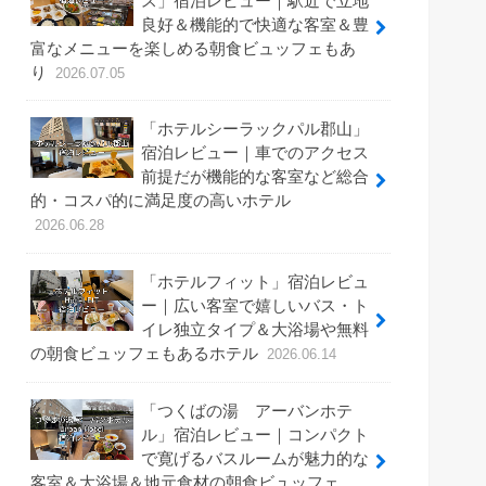
ス」宿泊レビュー｜駅近で立地
良好＆機能的で快適な客室＆豊
富なメニューを楽しめる朝食ビュッフェもあ
り
2026.07.05
「ホテルシーラックパル郡山」
宿泊レビュー｜車でのアクセス
前提だが機能的な客室など総合
的・コスパ的に満足度の高いホテル
2026.06.28
「ホテルフィット」宿泊レビュ
ー｜広い客室で嬉しいバス・ト
イレ独立タイプ＆大浴場や無料
の朝食ビュッフェもあるホテル
2026.06.14
「つくばの湯 アーバンホテ
ル」宿泊レビュー｜コンパクト
で寛げるバスルームが魅力的な
客室＆大浴場＆地元食材の朝食ビュッフェ