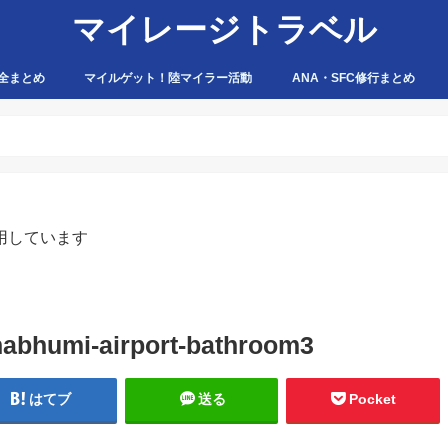
マイレージトラベル
全まとめ
マイルゲット！陸マイラー活動
ANA・SFC修行まとめ
ハピタス
ちょびリッチ
ポイントタウン
ゲットマネー
ポニー
げん玉
モッピー
アマゾン
用しています
nabhumi-airport-bathroom3
はてブ
送る
Pocket