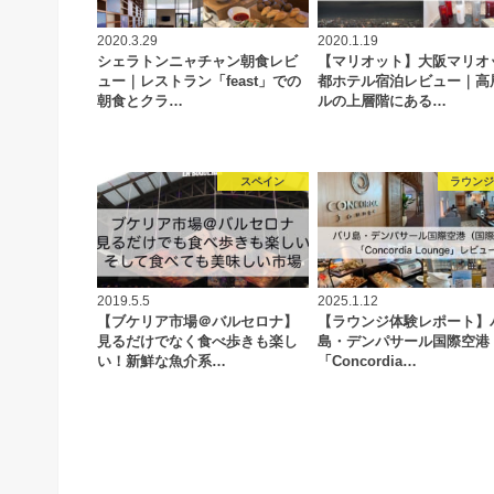
2020.3.29
2020.1.19
シェラトンニャチャン朝食レビ
【マリオット】大阪マリオ
ュー｜レストラン「feast」での
都ホテル宿泊レビュー｜高
朝食とクラ…
ルの上層階にある…
スペイン
ラウン
2019.5.5
2025.1.12
【ブケリア市場＠バルセロナ】
【ラウンジ体験レポート】
見るだけでなく食べ歩きも楽し
島・デンパサール国際空港
い！新鮮な魚介系…
「Concordia…