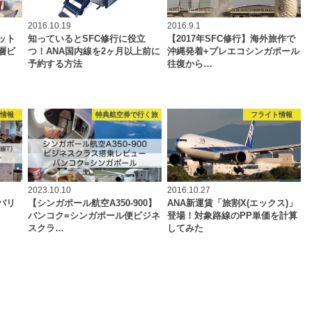
2016.10.19
2016.9.1
ット
知っているとSFC修行に役立
【2017年SFC修行】海外旅作で
層ビ
つ！ANA国内線を2ヶ月以上前に
沖縄発着+プレエコシンガポール
予約する方法
往復から…
ジ情報
特典航空券で行く旅
フライト情報
2023.10.10
2016.10.27
バリ
【シンガポール航空A350-900】
ANA新運賃「旅割X(エックス)」
バンコク=シンガポール便ビジネ
登場！対象路線のPP単価を計算
スクラ…
してみた