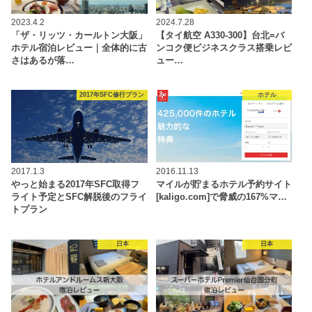
2023.4.2
2024.7.28
「ザ・リッツ・カールトン大阪」
【タイ航空 A330-300】台北=バ
ホテル宿泊レビュー｜全体的に古
ンコク便ビジネスクラス搭乗レビ
さはあるが落…
ュー…
2017年SFC修行プラン
ホテル
2017.1.3
2016.11.13
やっと始まる2017年SFC取得フ
マイルが貯まるホテル予約サイト
ライト予定とSFC解脱後のフライ
[kaligo.com]で脅威の167%マ…
トプラン
日本
日本