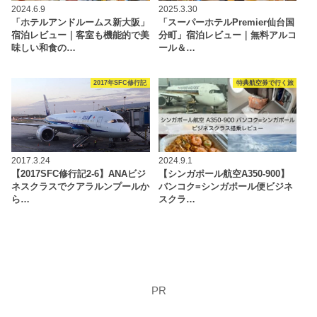
2024.6.9
2025.3.30
「ホテルアンドルームス新大阪」
「スーパーホテルPremier仙台国
宿泊レビュー｜客室も機能的で美
分町」宿泊レビュー｜無料アルコ
味しい和食の…
ール＆…
2017年SFC修行記
特典航空券で行く旅
2017.3.24
2024.9.1
【2017SFC修行記2-6】ANAビジ
【シンガポール航空A350-900】
ネスクラスでクアラルンプールか
バンコク=シンガポール便ビジネ
ら…
スクラ…
PR