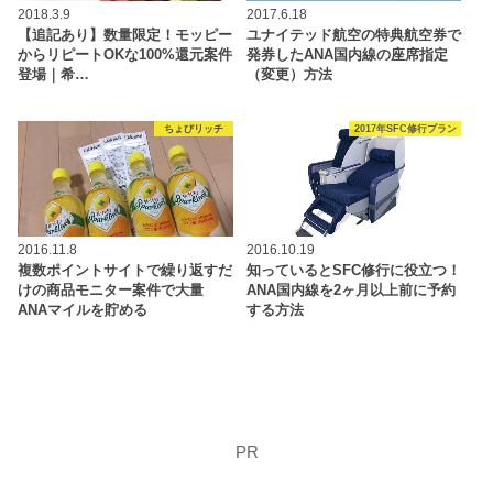
2018.3.9
2017.6.18
【追記あり】数量限定！モッピー
ユナイテッド航空の特典航空券で
からリピートOKな100%還元案件
発券したANA国内線の座席指定
登場｜希…
（変更）方法
ちょびリッチ
2017年SFC修行プラン
2016.11.8
2016.10.19
複数ポイントサイトで繰り返すだ
知っているとSFC修行に役立つ！
けの商品モニター案件で大量
ANA国内線を2ヶ月以上前に予約
ANAマイルを貯める
する方法
PR