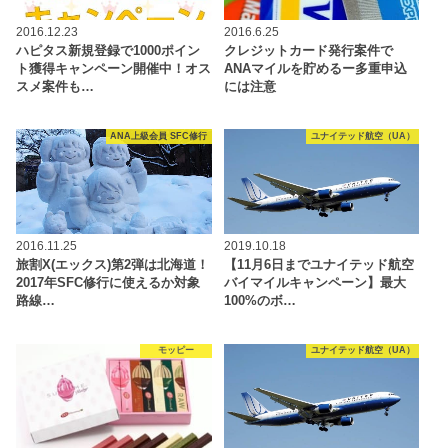
2016.12.23
2016.6.25
ハピタス新規登録で1000ポイン
クレジットカード発行案件で
ト獲得キャンペーン開催中！オス
ANAマイルを貯めるー多重申込
スメ案件も…
には注意
ANA上級会員 SFC修行
ユナイテッド航空（UA）
2016.11.25
2019.10.18
旅割X(エックス)第2弾は北海道！
【11月6日までユナイテッド航空
2017年SFC修行に使えるか対象
バイマイルキャンペーン】最大
路線…
100%のボ…
モッピー
ユナイテッド航空（UA）