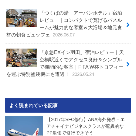
「つくばの湯 アーバンホテル」宿泊
レビュー｜コンパクトで寛げるバスル
ームが魅力的な客室＆大浴場＆地元食
材の朝食ビュッフェ
2026.06.07
「京急EXイン羽田」宿泊レビュー｜天
空橋駅近くでアクセス良好＆シンプル
で機能的な客室｜FIFA W杯トロフィー
を運ぶ特別塗装機にも遭遇！
2026.05.24
よく読まれている記事
【2017年SFC修行】ANA海外発券＋エ
アチャイナビジネスクラスが驚異的な
PP単価で修行できそう