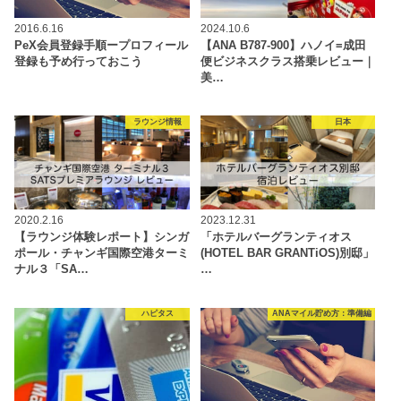
2016.6.16
2024.10.6
PeX会員登録手順ープロフィール
【ANA B787-900】ハノイ=成田
登録も予め行っておこう
便ビジネスクラス搭乗レビュー｜
美…
ラウンジ情報
日本
2020.2.16
2023.12.31
【ラウンジ体験レポート】シンガ
「ホテルバーグランティオス
ポール・チャンギ国際空港ターミ
(HOTEL BAR GRANTiOS)別邸」
ナル３「SA…
…
ハピタス
ANAマイル貯め方：準備編