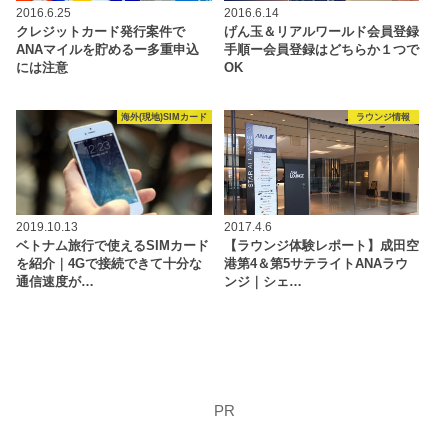
2016.6.25
2016.6.14
クレジットカード発行案件で
げん玉＆リアルワールド会員登録
ANAマイルを貯めるー多重申込
手順ー会員登録はどちらか１つで
には注意
OK
海外(現地)SIMカード
ラウンジ情報
2019.10.13
2017.4.6
ベトナム旅行で使えるSIMカード
【ラウンジ体験レポート】成田空
を紹介｜4Gで接続できて十分な
港第4＆第5サテライトANAラウ
通信速度が…
ンジ｜シェ…
PR