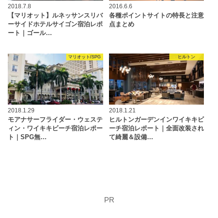
2018.7.8
2016.6.6
【マリオット】ルネッサンスリバ
各種ポイントサイトの特長と注意
ーサイドホテルサイゴン宿泊レポ
点まとめ
ート｜ゴール…
マリオット/SPG
ヒルトン
2018.1.29
2018.1.21
モアナサーフライダー・ウェステ
ヒルトンガーデンインワイキキビ
ィン・ワイキキビーチ宿泊レポー
ーチ宿泊レポート｜全面改装され
ト｜SPG無…
て綺麗＆設備…
PR