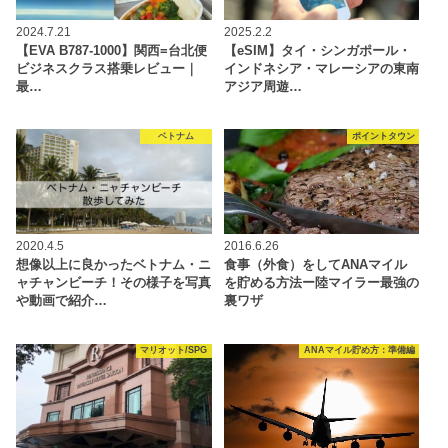
2024.7.21
2025.2.2
【EVA B787-1000】関西=台北便
【eSIM】タイ・シンガポール・
ビジネスクラス搭乗レビュー｜
インドネシア・マレーシアの東南
最…
アジア周遊…
ベトナム
ポイントタウン
2020.4.5
2016.6.26
想像以上に良かったベトナム・ニ
食事（外食）をしてANAマイル
ャチャンビーチ！その様子を写真
を貯める方法ー陸マイラー最強の
や動画で紹介…
裏ワザ
マリオット/SPG
ANAマイル貯め方：準備編