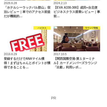
2026.6.28
2024.2.13
「ホテルシーラックパル郡山」宿
【EVA A330-300】成田=台北便
泊レビュー｜車でのアクセス前提
ビジネスクラス搭乗レビュー｜事
だが機能的…
前…
ハピタス
ラウンジ情報
2016.6.29
2017.10.5
登録するだけでANAマイル獲
【関西国際空港-第１ターミナ
得！まずはちゃんとポイントが獲
ル】カードメンバーズラウンジ
得できることを…
「比叡」利用レポ…
PR