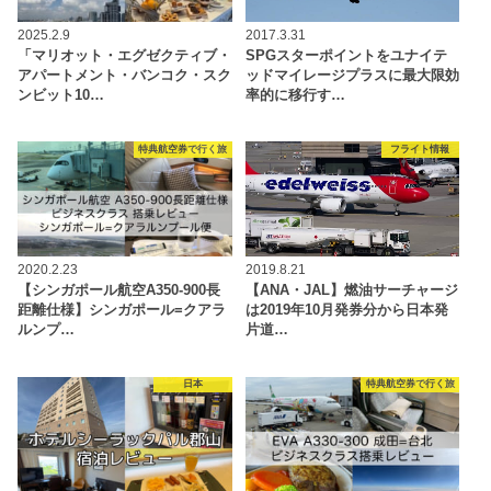
2025.2.9
2017.3.31
「マリオット・エグゼクティブ・
SPGスターポイントをユナイテ
アパートメント・バンコク・スク
ッドマイレージプラスに最大限効
ンビット10…
率的に移行す…
特典航空券で行く旅
フライト情報
2020.2.23
2019.8.21
【シンガポール航空A350-900長
【ANA・JAL】燃油サーチャージ
距離仕様】シンガポール=クアラ
は2019年10月発券分から日本発
ルンプ…
片道…
日本
特典航空券で行く旅