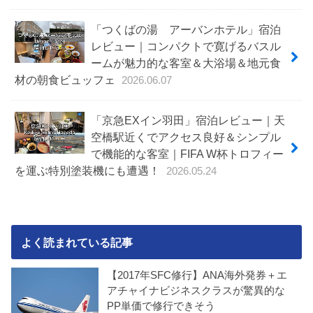
「つくばの湯 アーバンホテル」宿泊
レビュー｜コンパクトで寛げるバスル
ームが魅力的な客室＆大浴場＆地元食
材の朝食ビュッフェ
2026.06.07
「京急EXイン羽田」宿泊レビュー｜天
空橋駅近くでアクセス良好＆シンプル
で機能的な客室｜FIFA W杯トロフィー
を運ぶ特別塗装機にも遭遇！
2026.05.24
よく読まれている記事
【2017年SFC修行】ANA海外発券＋エ
アチャイナビジネスクラスが驚異的な
PP単価で修行できそう