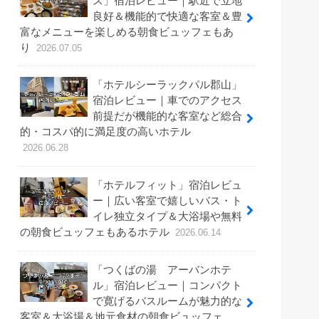
ス」宿泊レビュー｜駅近で立地
良好＆機能的で快適な客室＆豊
富なメニューを楽しめる朝食ビュッフェもあ
り
2026.07.05
「ホテルシーラックパル郡山」
宿泊レビュー｜車でのアクセス
前提だが機能的な客室など総合
的・コスパ的に満足度の高いホテル
2026.06.28
「ホテルフィット」宿泊レビュ
ー｜広い客室で嬉しいバス・ト
イレ独立タイプ＆大浴場や無料
の朝食ビュッフェもあるホテル
2026.06.14
「つくばの湯 アーバンホテ
ル」宿泊レビュー｜コンパクト
で寛げるバスルームが魅力的な
客室＆大浴場＆地元食材の朝食ビュッフェ