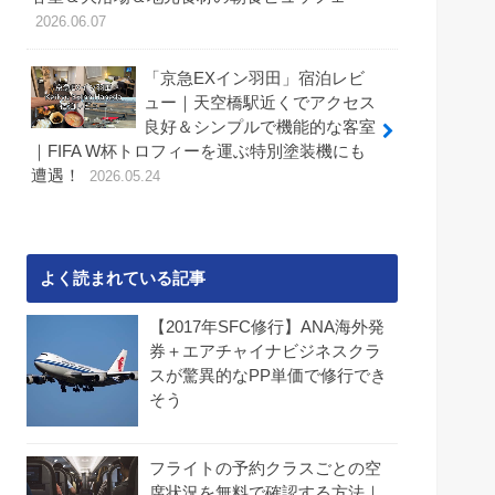
2026.06.07
「京急EXイン羽田」宿泊レビ
ュー｜天空橋駅近くでアクセス
良好＆シンプルで機能的な客室
｜FIFA W杯トロフィーを運ぶ特別塗装機にも
遭遇！
2026.05.24
よく読まれている記事
【2017年SFC修行】ANA海外発
券＋エアチャイナビジネスクラ
スが驚異的なPP単価で修行でき
そう
フライトの予約クラスごとの空
席状況を無料で確認する方法｜