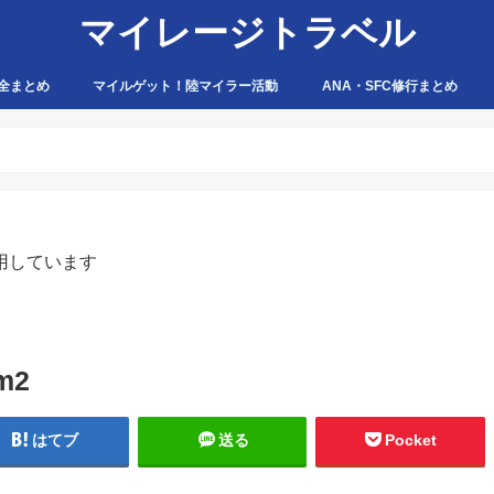
マイレージトラベル
全まとめ
マイルゲット！陸マイラー活動
ANA・SFC修行まとめ
ハピタス
ちょびリッチ
ポイントタウン
ゲットマネー
ポニー
げん玉
モッピー
アマゾン
用しています
om2
はてブ
送る
Pocket