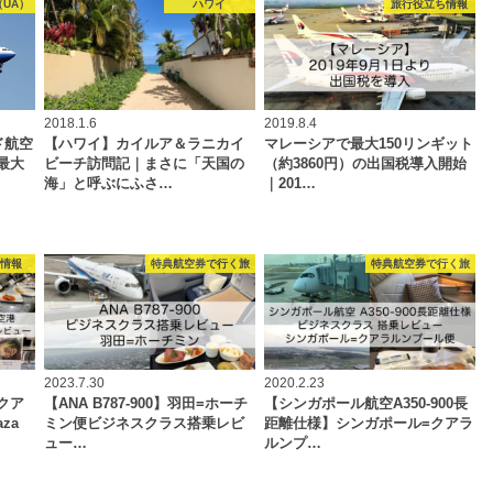
UA）
ハワイ
旅行役立ち情報
2018.1.6
2019.8.4
ド航空
【ハワイ】カイルア＆ラニカイ
マレーシアで最大150リンギット
最大
ビーチ訪問記｜まさに「天国の
（約3860円）の出国税導入開始
海」と呼ぶにふさ…
｜201…
ジ情報
特典航空券で行く旅
特典航空券で行く旅
2023.7.30
2020.2.23
クア
【ANA B787-900】羽田=ホーチ
【シンガポール航空A350-900長
za
ミン便ビジネスクラス搭乗レビ
距離仕様】シンガポール=クアラ
ュー…
ルンプ…