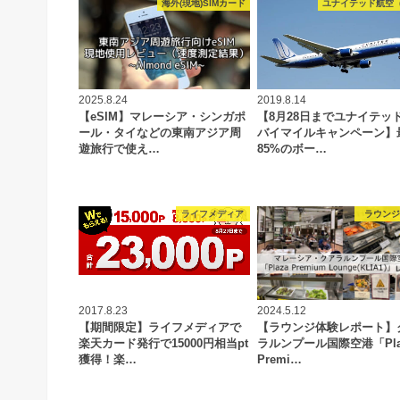
海外(現地)SIMカード
ユナイテッド航空（
2025.8.24
2019.8.14
【eSIM】マレーシア・シンガポ
【8月28日までユナイテッ
ール・タイなどの東南アジア周
バイマイルキャンペーン】
遊旅行で使え…
85%のボー…
ライフメディア
ラウン
2017.8.23
2024.5.12
【期間限定】ライフメディアで
【ラウンジ体験レポート】
楽天カード発行で15000円相当pt
ラルンプール国際空港「Pla
獲得！楽…
Premi…