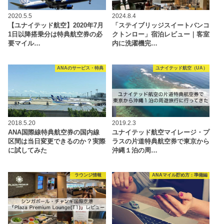
2020.5.5
2024.8.4
【ユナイテッド航空】2020年7月
「ステイブリッジスイートバンコ
1日以降搭乗分は特典航空券の必
クトンロー」宿泊レビュー｜客室
要マイル…
内に洗濯機完…
ANAのサービス・特典
ユナイテッド航空（UA）
2018.5.20
2019.2.3
ANA国際線特典航空券の国内線
ユナイテッド航空マイレージ・プ
区間は当日変更できるのか？実際
ラスの片道特典航空券で東京から
に試してみた
沖縄１泊の周…
ラウンジ情報
ANAマイル貯め方：準備編