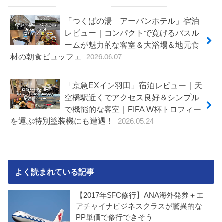
「つくばの湯 アーバンホテル」宿泊
レビュー｜コンパクトで寛げるバスル
ームが魅力的な客室＆大浴場＆地元食
材の朝食ビュッフェ
2026.06.07
「京急EXイン羽田」宿泊レビュー｜天
空橋駅近くでアクセス良好＆シンプル
で機能的な客室｜FIFA W杯トロフィー
を運ぶ特別塗装機にも遭遇！
2026.05.24
よく読まれている記事
【2017年SFC修行】ANA海外発券＋エ
アチャイナビジネスクラスが驚異的な
PP単価で修行できそう