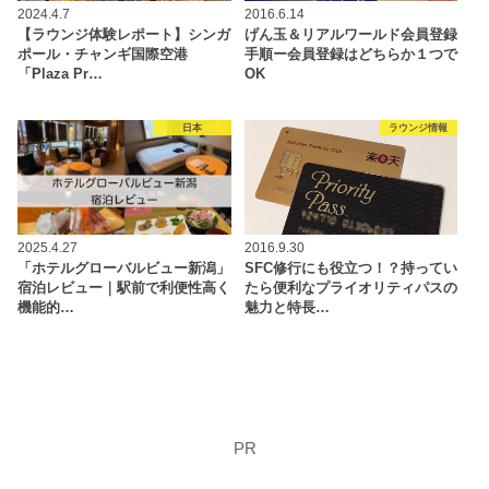
2024.4.7
2016.6.14
【ラウンジ体験レポート】シンガ
げん玉＆リアルワールド会員登録
ポール・チャンギ国際空港
手順ー会員登録はどちらか１つで
「Plaza Pr…
OK
日本
ラウンジ情報
2025.4.27
2016.9.30
「ホテルグローバルビュー新潟」
SFC修行にも役立つ！？持ってい
宿泊レビュー｜駅前で利便性高く
たら便利なプライオリティパスの
機能的…
魅力と特長…
PR