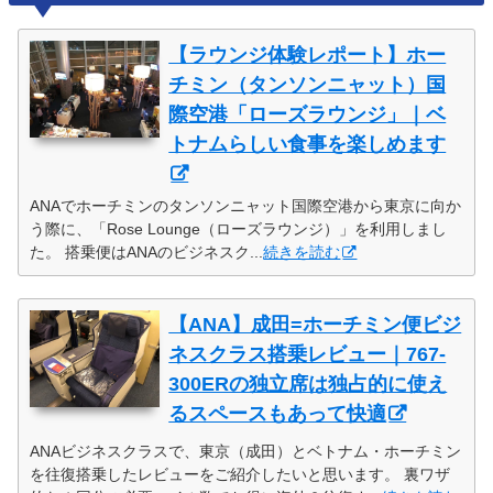
【ラウンジ体験レポート】ホー
チミン（タンソンニャット）国
際空港「ローズラウンジ」｜ベ
トナムらしい食事を楽しめます
ANAでホーチミンのタンソンニャット国際空港から東京に向か
う際に、「Rose Lounge（ローズラウンジ）」を利用しまし
た。 搭乗便はANAのビジネスク...
続きを読む
【ANA】成田=ホーチミン便ビジ
ネスクラス搭乗レビュー｜767-
300ERの独立席は独占的に使え
るスペースもあって快適
ANAビジネスクラスで、東京（成田）とベトナム・ホーチミン
を往復搭乗したレビューをご紹介したいと思います。 裏ワザ