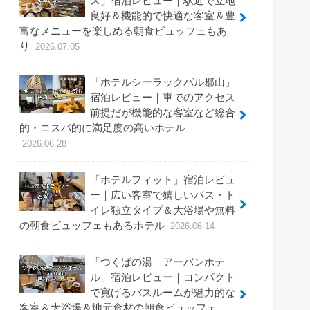
ス」宿泊レビュー｜駅近で立地
良好＆機能的で快適な客室＆豊
富なメニューを楽しめる朝食ビュッフェもあ
り
2026.07.05
「ホテルシーラックパル郡山」
宿泊レビュー｜車でのアクセス
前提だが機能的な客室など総合
的・コスパ的に満足度の高いホテル
2026.06.28
「ホテルフィット」宿泊レビュ
ー｜広い客室で嬉しいバス・ト
イレ独立タイプ＆大浴場や無料
の朝食ビュッフェもあるホテル
2026.06.14
「つくばの湯 アーバンホテ
ル」宿泊レビュー｜コンパクト
で寛げるバスルームが魅力的な
客室＆大浴場＆地元食材の朝食ビュッフェ