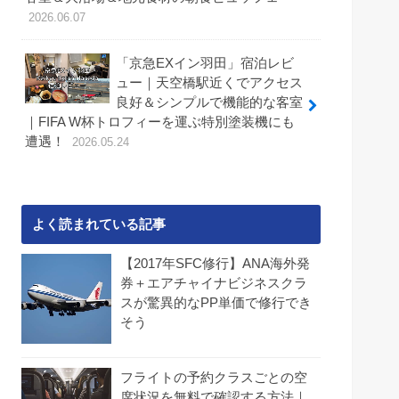
2026.06.07
「京急EXイン羽田」宿泊レビ
ュー｜天空橋駅近くでアクセス
良好＆シンプルで機能的な客室
｜FIFA W杯トロフィーを運ぶ特別塗装機にも
遭遇！
2026.05.24
よく読まれている記事
【2017年SFC修行】ANA海外発
券＋エアチャイナビジネスクラ
スが驚異的なPP単価で修行でき
そう
フライトの予約クラスごとの空
席状況を無料で確認する方法｜