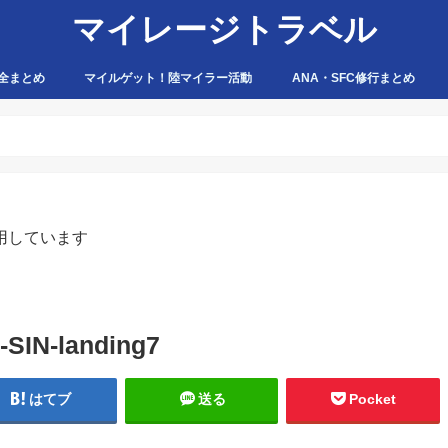
マイレージトラベル
全まとめ
マイルゲット！陸マイラー活動
ANA・SFC修行まとめ
ハピタス
ちょびリッチ
ポイントタウン
ゲットマネー
ポニー
げん玉
モッピー
アマゾン
用しています
-SIN-landing7
はてブ
送る
Pocket