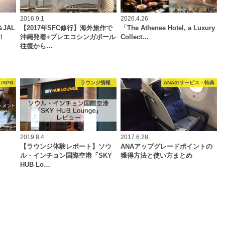
2016.9.1
2026.4.26
JAL
【2017年SFC修行】海外旅作で
「The Athenee Hotel, a Luxury
！
沖縄発着+プレエコシンガポール
Collect…
往復から…
/SPG
ラウンジ情報
ANAのサービス・特典
2019.8.4
2017.6.28
【ラウンジ体験レポート】ソウ
ANAアップグレードポイントの
ル・インチョン国際空港「SKY
獲得方法と使い方まとめ
HUB Lo…