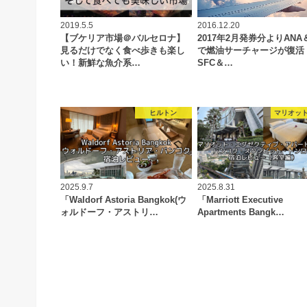
2019.5.5
2016.12.20
【ブケリア市場＠バルセロナ】
2017年2月発券分よりANA＆
見るだけでなく食べ歩きも楽し
で燃油サーチャージが復活
い！新鮮な魚介系…
SFC＆…
ヒルトン
マリオット
2025.9.7
2025.8.31
「Waldorf Astoria Bangkok(ウ
「Marriott Executive
ォルドーフ・アストリ…
Apartments Bangk…