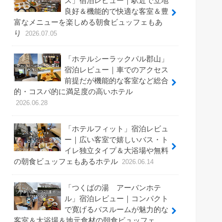
ス」宿泊レビュー｜駅近で立地
良好＆機能的で快適な客室＆豊
富なメニューを楽しめる朝食ビュッフェもあ
り
2026.07.05
「ホテルシーラックパル郡山」
宿泊レビュー｜車でのアクセス
前提だが機能的な客室など総合
的・コスパ的に満足度の高いホテル
2026.06.28
「ホテルフィット」宿泊レビュ
ー｜広い客室で嬉しいバス・ト
イレ独立タイプ＆大浴場や無料
の朝食ビュッフェもあるホテル
2026.06.14
「つくばの湯 アーバンホテ
ル」宿泊レビュー｜コンパクト
で寛げるバスルームが魅力的な
客室＆大浴場＆地元食材の朝食ビュッフェ