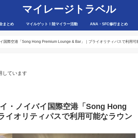
マイレージトラベル
全まとめ
マイルゲット！陸マイラー活動
ANA・SFC修行まとめ
ハピタス
ちょびリッチ
ポイントタウン
ゲットマネー
ポニー
げん玉
モッピー
アマゾン
港「Song Hong Premium Lounge & Bar」｜プライオリティパスで利用
用しています
・ノイバイ国際空港「Song Hong
ar」｜プライオリティパスで利用可能なラウン