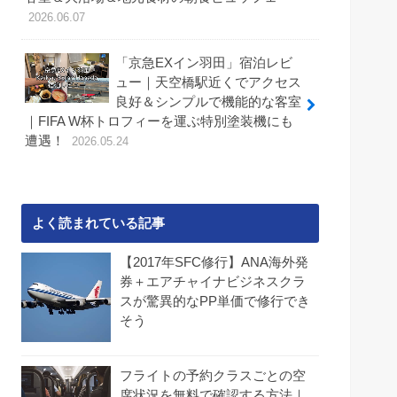
2026.06.07
「京急EXイン羽田」宿泊レビ
ュー｜天空橋駅近くでアクセス
良好＆シンプルで機能的な客室
｜FIFA W杯トロフィーを運ぶ特別塗装機にも
遭遇！
2026.05.24
よく読まれている記事
【2017年SFC修行】ANA海外発
券＋エアチャイナビジネスクラ
スが驚異的なPP単価で修行でき
そう
フライトの予約クラスごとの空
席状況を無料で確認する方法｜