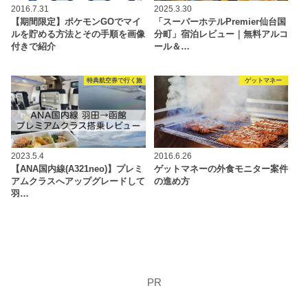
2016.7.31
2025.3.30
【期間限定】ポケモンGOでマイ
「スーパーホテルPremier仙台国
ルを貯める方法とその手順を画像
分町」宿泊レビュー｜無料アルコ
付きで紹介
ール＆…
特典航空券で行く旅
ゲットマネー
2023.5.4
2016.6.26
【ANA国内線(A321neo)】プレミ
ゲットマネーの外食モニター案件
アムクラスへアップグレードして
の進め方
羽…
PR