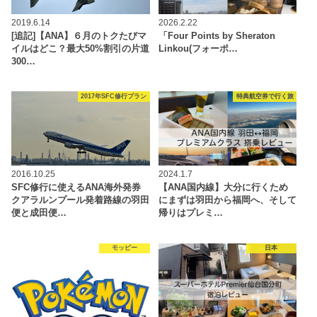
2019.6.14
2026.2.22
[追記]【ANA】６月のトクたびマ
「Four Points by Sheraton
イルはどこ？最大50%割引の片道
Linkou(フォーポ…
300…
2017年SFC修行プラン
特典航空券で行く旅
2016.10.25
2024.1.7
SFC修行に使えるANA海外発券
【ANA国内線】大分に行くため
クアラルンプール発着路線の羽田
にまずは羽田から福岡へ、そして
便と成田便…
帰りはプレミ…
モッピー
日本