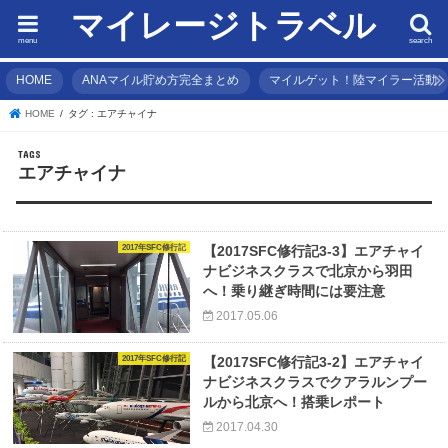
マイレージトラベル
menu
search
HOME
ANAマイル貯め方完全まとめ
マイルゲット！陸マイラー活動
HOME
タグ : エアチャイナ
エアチャイナ
2017年SFC修行記
【2017SFC修行記3-3】エアチャイ
ナビジネスクラスで北京から羽田
へ！乗り継ぎ時間には要注意
2017.05.06
2017年SFC修行記
【2017SFC修行記3-2】エアチャイ
ナビジネスクラスでクアラルンプー
ルから北京へ！搭乗レポート
2017.04.30