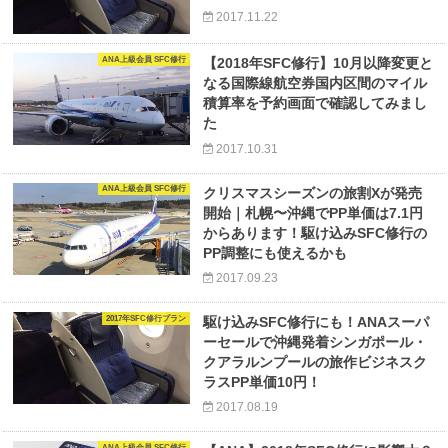
2017.11.22
ANA上級会員 SFC修行
【2018年SFC修行】10月以降変更と
なる国際線航空券国内区間のマイル
積算率を予約画面で確認してみまし
た
2017.10.31
ANA上級会員 SFC修行
クリスマスシーズンの旅割Xが発売
開始｜札幌〜沖縄でPP単価は7.1円
からあります！駆け込みSFC修行の
PP調整にも使えるかも
2017.09.23
2017年SFC修行プラン
駆け込みSFC修行にも！ANAスーパ
ーセールで沖縄発着シンガポール・
クアラルンプールの旅作ビジネスク
ラスPP単価10円！
2017.08.19
ANA上級会員 SFC修行