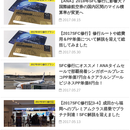
【ANA】2018年SFC修行に影響大？
国際線航空券の国内区間のマイル積
算率が変更へ
2017.08.15
2017年SFC修行プラン
【2017SFC修行】修行ルートや総費
用＆PP単価について解脱を迎えて総
括してみました
2017.05.30
2017年SFC修行プラン
SFC修行にオススメ！ANAタイムセ
ールで那覇発着シンガポールプレエ
コPP単価7円台＆クアラルンプール
ビジネスPP単価8円台！
2017.05.27
2017年SFC修行記
【2017SFC修行記3-4】成田から福
岡へのプレミアムクラス搭乗でプラ
チナ到達！SFC解脱を迎えました
2017.05.13