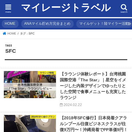
マイレージトラベル
menu
search
HOME
ANAマイル貯め方完全まとめ
マイルゲット！陸マイラー活動
HOME
タグ : SFC
SFC
ラウンジ情報
【ラウンジ体験レポート】台湾桃園
国際空港「The Star」｜星空をイメ
ージした内装デザインでゆったりと
した空間で食事メニューも充実した
ラウンジ
2024.02.22
2018年SFC修行プラン
【2018年SFC修行】日本発着クアラ
ルンプール往復ビジネスクラスが往
復9万円〜！沖縄発着でPP単価9円！