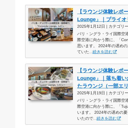
【ラウンジ体験レポート
Lounge」｜プラ
2025年1月12日 | カテゴリ
バリ・ングラ・ライ国際空
際空港に向かう際に、「Conc
思います。 2024年の遅め
ていた...
続きを読む
【ラウンジ体験レポー
Lounge」｜落ち
たラウンジ（一部エ
2025年1月19日 | カテゴリ
バリ・ングラ・ライ国際空
際空港に向かう際に、「Tuj
います。 2024年の遅めの
いたので...
続きを読む