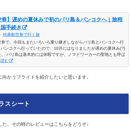
空券】遅めの夏休みで初のバリ島＆バンコクへ｜旅程
入国手続き
ー:
特典航空券で行く旅
航空券で、今回もまたいろいろ乗り継ぎしながらバリ島とバンコクへ行
にバンコクへ行っていたので、10月にはなりましたが遅めの夏休み(?)
た。 バリ島は基本的には休暇ですが、ノマドワーカーの聖地とも呼ば
を読む
に向かうフライトを紹介したいと思います。
クラスシート
した。その時のレビューはこちらをどうぞ↓