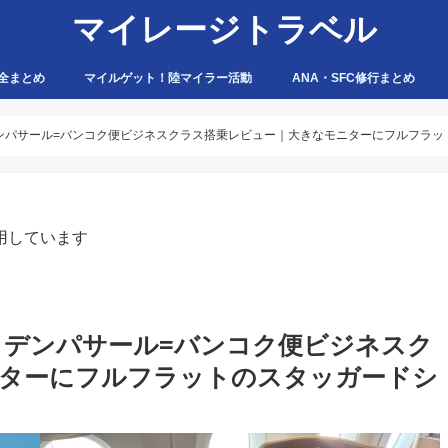
マイレージトラベル
全まとめ
マイルゲット！陸マイラー活動
ANA・SFC修行まとめ
ハピタス
ちょびリッチ
ポイントタウン
ゲットマネー
ポニー
げん玉
モッピー
アマゾン
・デンパサール=バンコク便ビジネスクラス搭乗レビュー｜大きなモニターにフルフラ
用しています
リ島・デンパサール=バンコク便ビジネスク
ニターにフルフラットのスタッガードシ