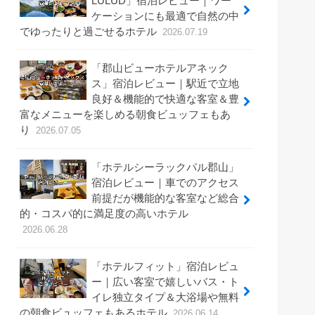
LULUD」宿泊レビュー｜ワー
ケーションにも最適で自然の中
でゆったりと過ごせるホテル
2026.07.19
「郡山ビューホテルアネック
ス」宿泊レビュー｜駅近で立地
良好＆機能的で快適な客室＆豊
富なメニューを楽しめる朝食ビュッフェもあ
り
2026.07.05
「ホテルシーラックパル郡山」
宿泊レビュー｜車でのアクセス
前提だが機能的な客室など総合
的・コスパ的に満足度の高いホテル
2026.06.28
「ホテルフィット」宿泊レビュ
ー｜広い客室で嬉しいバス・ト
イレ独立タイプ＆大浴場や無料
の朝食ビュッフェもあるホテル
2026.06.14