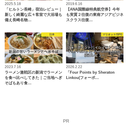
2025.5.18
2019.6.16
「ヒルトン長崎」宿泊レビュー｜
【ANA国際線特典航空券】今年
新しく綺麗な広々客室で大浴場も
も実質２往復の東南アジアビジネ
備え長崎名物…
スクラス往復…
日本
マリオット/SPG
2023.7.16
2026.2.22
ラーメン激戦区の新潟でラーメン
「Four Points by Sheraton
を食べ比べしてきた｜ご当地へぎ
Linkou(フォーポ…
そばもあり食…
PR