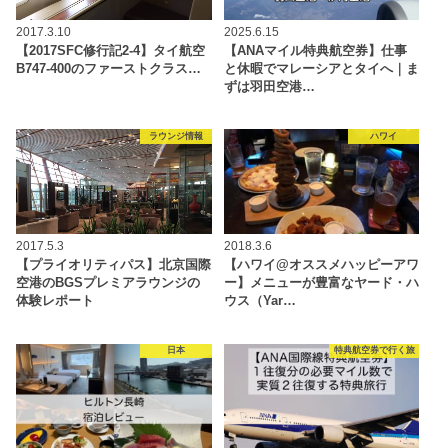
2017.3.10
2025.6.15
【2017SFC修行記2-4】タイ航空
【ANAマイル特典航空券】仕事
B747-400のファーストクラス…
と休暇でマレーシアとタイへ｜ま
ずは羽田空港…
ラウンジ情報
ハワイ
2017.5.3
2018.3.6
【プライオリティパス】北京国際
【ハワイ@オススメハッピーアワ
空港のBGSプレミアラウンジの
ー】メニューが豊富なヤード・ハ
体験レポート
ウス（Yar…
日本
特典航空券で行く旅