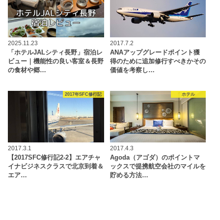
2025.11.23
2017.7.2
「ホテルJALシティ長野」宿泊レ
ANAアップグレードポイント獲
ビュー｜機能性の良い客室＆長野
得のために追加修行すべきかその
の食材や郷…
価値を考察し…
2017年SFC修行記
ホテル
2017.3.1
2017.4.3
【2017SFC修行記2-2】エアチャ
Agoda（アゴダ）のポイントマ
イナビジネスクラスで北京到着＆
ックスで提携航空会社のマイルを
エア…
貯める方法…