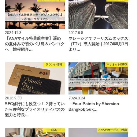
2024.11.3
2017.6.8
【ANAマイル特典航空券】遅め
マレーシアでツーリズムタックス
の夏休みで初のバリ島＆バンコク
（TTx）導入開始｜2017年8月1日
へ｜旅程紹介…
より…
ラウンジ情報
マリオット/SPG
2016.9.30
2024.3.24
SFC修行にも役立つ！？持ってい
「Four Points by Sheraton
たら便利なプライオリティパスの
Bangkok Suk…
魅力と特長…
日本
ANAのサービス・特典