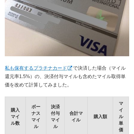
私も保有するプラチナカード
で決済した場合（マイル
還元率1.5%）の、決済付与マイルも含めたマイル取得単
価を改めて計算してみました。
マ
ボー
決済
購入
イ
ナス
付与
合計マ
マイ
購入額
ル
マイ
マイ
イル
ル数
単
ル
ル
価