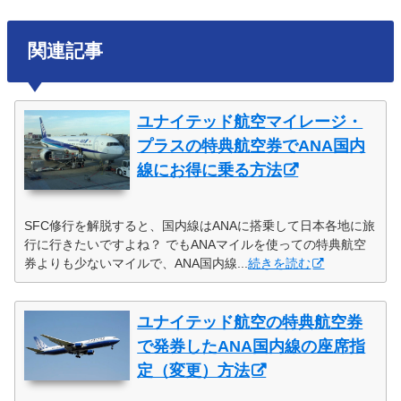
関連記事
ユナイテッド航空マイレージ・
プラスの特典航空券でANA国内
線にお得に乗る方法
SFC修行を解脱すると、国内線はANAに搭乗して日本各地に旅
行に行きたいですよね？ でもANAマイルを使っての特典航空
券よりも少ないマイルで、ANA国内線...
続きを読む
ユナイテッド航空の特典航空券
で発券したANA国内線の座席指
定（変更）方法