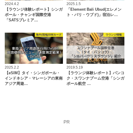
2024.4.2
2025.1.5
【ラウンジ体験レポート】シンガ
「Element Bali Ubud(エレメン
ポール・チャンギ国際空港
ト・バリ・ウブド)」宿泊レ…
「SATSプレミア…
海外(現地)SIMカード
ラウンジ情報
2025.2.2
2019.5.19
【eSIM】タイ・シンガポール・
【ラウンジ体験レポート】バンコ
インドネシア・マレーシアの東南
ク・スワンナプーム空港「シンガ
アジア周遊…
ポール航空 …
PR