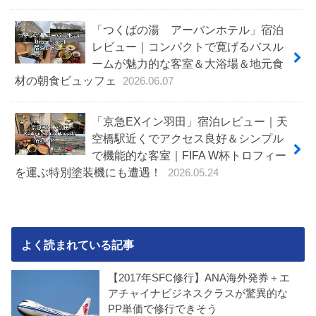
「つくばの湯 アーバンホテル」宿泊
レビュー｜コンパクトで寛げるバスル
ームが魅力的な客室＆大浴場＆地元食
材の朝食ビュッフェ
2026.06.07
「京急EXイン羽田」宿泊レビュー｜天
空橋駅近くでアクセス良好＆シンプル
で機能的な客室｜FIFA W杯トロフィー
を運ぶ特別塗装機にも遭遇！
2026.05.24
よく読まれている記事
【2017年SFC修行】ANA海外発券＋エ
アチャイナビジネスクラスが驚異的な
PP単価で修行できそう