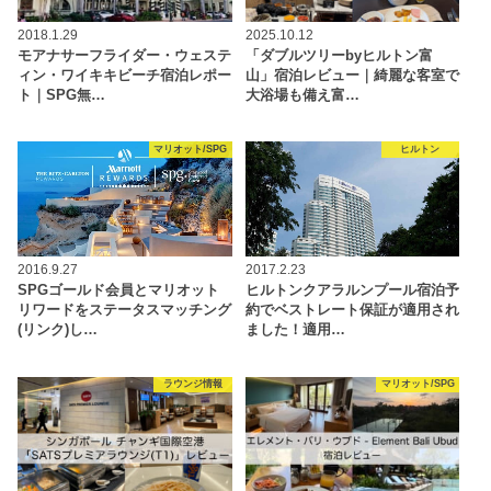
2018.1.29
2025.10.12
モアナサーフライダー・ウェステ
「ダブルツリーbyヒルトン富
ィン・ワイキキビーチ宿泊レポー
山」宿泊レビュー｜綺麗な客室で
ト｜SPG無…
大浴場も備え富…
マリオット/SPG
ヒルトン
2016.9.27
2017.2.23
SPGゴールド会員とマリオット
ヒルトンクアラルンプール宿泊予
リワードをステータスマッチング
約でベストレート保証が適用され
(リンク)し…
ました！適用…
ラウンジ情報
マリオット/SPG