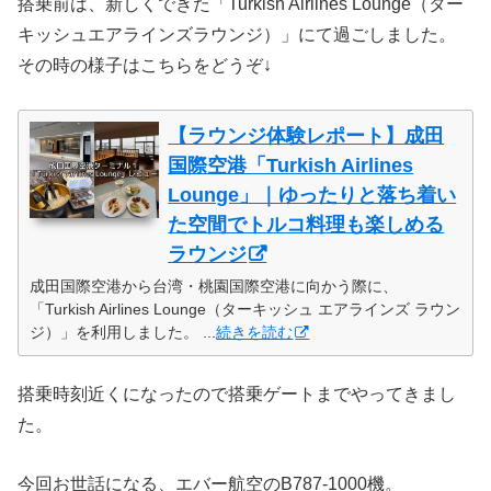
搭乗前は、新しくできた「Turkish Airlines Lounge（ター
キッシュエアラインズラウンジ）」にて過ごしました。
その時の様子はこちらをどうぞ↓
【ラウンジ体験レポート】成田
国際空港「Turkish Airlines
Lounge」｜ゆったりと落ち着い
た空間でトルコ料理も楽しめる
ラウンジ
成田国際空港から台湾・桃園国際空港に向かう際に、
「Turkish Airlines Lounge（ターキッシュ エアラインズ ラウン
ジ）」を利用しました。 ...
続きを読む
搭乗時刻近くになったので搭乗ゲートまでやってきまし
た。
今回お世話になる、エバー航空のB787-1000機。