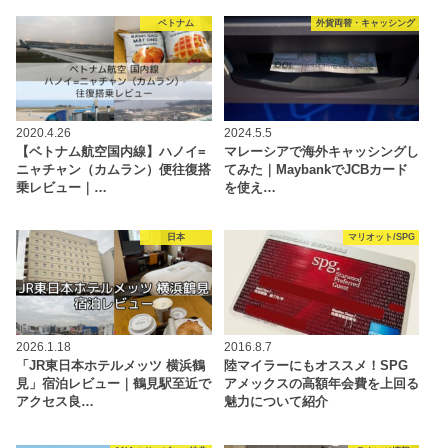
ベトナム
外貨両替・キャッシング
2020.4.26
2024.5.5
【ベトナム航空国内線】ハノイ=
マレーシアで海外キャッシングし
ニャチャン（カムラン）便往復搭
てみた｜MaybankでJCBカード
乗レビュー｜…
を使え…
日本
マリオット/SPG
2026.1.18
2016.8.7
「JR東日本ホテルメッツ 横浜鶴
陸マイラーにもオススメ！SPG
見」宿泊レビュー｜鶴見駅至近で
アメックスの高額年会費を上回る
アクセス良…
魅力について紹介