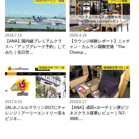
ANAのサービス・特典
ラウンジ情報
2018.7.15
2020.4.19
【ANA】国内線プレミアムクラ
【ラウンジ体験レポート】ニャチ
スへ「アップグレード予約」して
ャン・カムラン国際空港「The
みた｜当日空…
Champ…
特典航空券で行く旅
特典航空券で行く旅
2017.4.15
2018.6.17
JALホノルルマラソン2017にチャ
【ANA】成田=ホーチミン便ビジ
レンジ！アーリーエントリー済＆
ネスクラス搭乗レビュー｜767-
ビジネ…
300E…