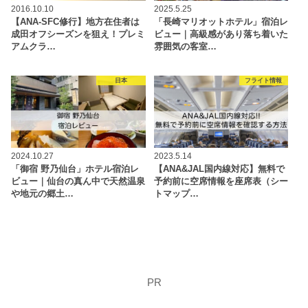
2016.10.10
2025.5.25
【ANA-SFC修行】地方在住者は
「長崎マリオットホテル」宿泊レ
成田オフシーズンを狙え！プレミ
ビュー｜高級感があり落ち着いた
アムクラ…
雰囲気の客室…
日本
フライト情報
2024.10.27
2023.5.14
「御宿 野乃仙台」ホテル宿泊レ
【ANA&JAL国内線対応】無料で
ビュー｜仙台の真ん中で天然温泉
予約前に空席情報を座席表（シー
や地元の郷土…
トマップ…
PR