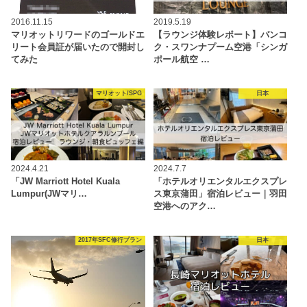
2016.11.15
2019.5.19
マリオットリワードのゴールドエ
【ラウンジ体験レポート】バンコ
リート会員証が届いたので開封し
ク・スワンナプーム空港「シンガ
てみた
ポール航空 …
マリオット/SPG
日本
2024.4.21
2024.7.7
「JW Marriott Hotel Kuala
「ホテルオリエンタルエクスプレ
Lumpur(JWマリ…
ス東京蒲田」宿泊レビュー｜羽田
空港へのアク…
2017年SFC修行プラン
日本