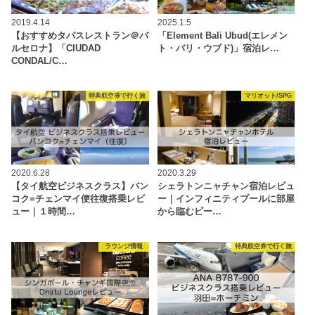
2019.4.14
2025.1.5
【おすすめタパスレストラン＠バ
「Element Bali Ubud(エレメン
ルセロナ】「CIUDAD
ト・バリ・ウブド)」宿泊レ…
CONDAL/C…
特典航空券で行く旅
マリオット/SPG
2020.6.28
2020.3.29
【タイ航空ビジネスクラス】バン
シェラトンニャチャン宿泊レビュ
コク=チェンマイ便往復搭乗レビ
ー｜インフィニティプールに部屋
ュー｜１時間…
から臨むビー…
ラウンジ情報
特典航空券で行く旅