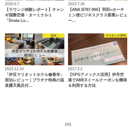
2020.6.7
2023.7.30
【ラウンジ体験レポート】チャン
【ANA B787-900】羽田=ホーチ
ギ国際空港・ターミナル１
ミン便ビジネスクラス搭乗レビュ
「Dnata Lo…
ー…
日本
マリオット/SPG
2023.12.10
2017.2.2
「伊豆マリオットホテル修善寺」
【SPGアメックス活用】伊丹空
宿泊レビュー｜プラチナ特典の温
港でAMEXミールクーポンを獲得
泉露天風呂付…
＆利用する方法
PR